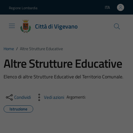
Vai ai contenuti
Vai al footer
ITA
Regione Lombardia
Lingua attiva:
Città di Vigevano
Home
/
Altre Strutture Educative
Altre Strutture Educative
Elenco di altre Strutture Educative del Territorio Comunale.
Condividi
Vedi azioni
Argomenti:
Istruzione