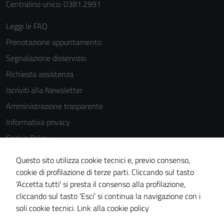
Centralino unico: 0381.2991
Leggi le FAQ
Prenotazione appuntamento
Segnalazione disservizio
Richiesta assistenza
Iscriviti alla Newsletter
Amministrazione trasparente
Informativa privacy
Cookie Policy
Media policy
Questo sito utilizza cookie tecnici e, previo consenso,
Note legali
Tecnici
cookie di profilazione di terze parti. Cliccando sul tasto
Questi cookie
'Accetta tutti' si presta il consenso alla profilazione,
Dichiarazione di accessibilità
sono necessari
cliccando sul tasto 'Esci' si continua la navigazione con i
Piano di miglioramento del sito
per il
soli cookie tecnici.
Link alla cookie policy
funzionamento