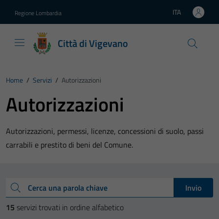
Vai ai contenuti
Vai al footer
ITA
Regione Lombardia
Lingua attiva:
Città di Vigevano
Home
/
Servizi
/
Autorizzazioni
Autorizzazioni
Autorizzazioni, permessi, licenze, concessioni di suolo, passi
carrabili e prestito di beni del Comune.
Esplora tutti i servizi
Cerca una parola chiave
Invio
15
servizi trovati in ordine alfabetico