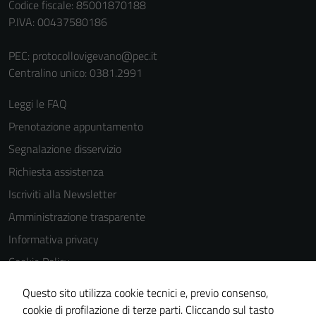
Codice fiscale: 85001870188
P.IVA: 00437580186
PEC:
protocollovigevano@pec.it
Centralino unico: 0381.2991
Leggi le FAQ
Tecnici
Prenotazione appuntamento
Questi cookie
Segnalazione disservizio
sono necessari
per il
Richiesta assistenza
funzionamento
Iscriviti alla Newsletter
del sito e non
Amministrazione trasparente
possono
essere
Informativa privacy
disabilitati.
Cookie Policy
Questi cookie
Media policy
non raccolgono
Questo sito utilizza cookie tecnici e, previo consenso,
informazioni
Note legali
cookie di profilazione di terze parti. Cliccando sul tasto