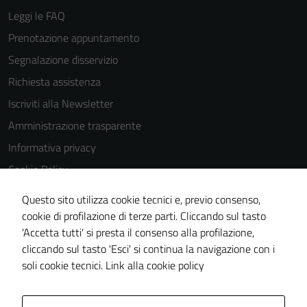
Leggi le FAQ
Prenotazione appuntamento
Segnalazione disservizio
Richiesta assistenza
Iscriviti alla Newsletter
Amministrazione trasparente
Informativa privacy
Cookie Policy
Media policy
Questo sito utilizza cookie tecnici e, previo consenso,
Note legali
cookie di profilazione di terze parti. Cliccando sul tasto
Tecnici
'Accetta tutti' si presta il consenso alla profilazione,
Dichiarazione di accessibilità
Questi cookie
cliccando sul tasto 'Esci' si continua la navigazione con i
Piano di miglioramento del sito
sono necessari
soli cookie tecnici.
Link alla cookie policy
per il
funzionamento
del sito e non