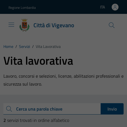
Vai ai contenuti
Vai al footer
ITA
Regione Lombardia
Lingua attiva:
Città di Vigevano
Home
/
Servizi
/
Vita Lavorativa
Vita lavorativa
Lavoro, concorsi e selezioni, licenze, abilitazioni professionali e
sicurezza sul lavoro.
Esplora tutti i servizi
Cerca una parola chiave
Invio
2
servizi trovati in ordine alfabetico