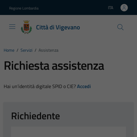
Vai ai contenuti
Vai al footer
ITA
Regione Lombardia
Lingua attiva:
Città di Vigevano
Home
/
Servizi
/
Assistenza
Richiesta assistenza
Hai un’identità digitale SPID o CIE?
Accedi
Richiedente