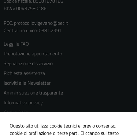
Codice fiscale: 85001870188
P.IVA: 00437580186
PEC:
protocollovigevano@pec.it
Centralino unico: 0381.2991
Leggi le FAQ
Prenotazione appuntamento
Segnalazione disservizio
Richiesta assistenza
Iscriviti alla Newsletter
Amministrazione trasparente
Informativa privacy
Cookie Policy
Media policy
Questo sito utilizza cookie tecnici e, previo consenso,
Note legali
cookie di profilazione di terze parti. Cliccando sul tasto