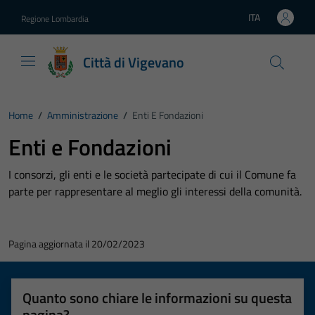
Vai ai contenuti
Vai al footer
ITA
Regione Lombardia
Lingua attiva:
Città di Vigevano
Home
/
Amministrazione
/
Enti E Fondazioni
Enti e Fondazioni
I consorzi, gli enti e le società partecipate di cui il Comune fa
parte per rappresentare al meglio gli interessi della comunità.
Pagina aggiornata il 20/02/2023
Quanto sono chiare le informazioni su questa
pagina?