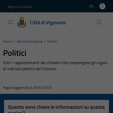
Vai ai contenuti
Vai al footer
ITA
Regione Lombardia
Lingua attiva:
Città di Vigevano
Home
/
Amministrazione
/
Politici
Politici
Tutti i rappresentanti dei cittadini che compongono gli organi
di indirizzo politico del Comune.
Pagina aggiornata il 20/02/2023
Quanto sono chiare le informazioni su questa
pagina?