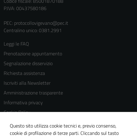
Codice fiscale: 85001870188
P.IVA: 00437580186
PEC:
protocollovigevano@pec.it
Centralino unico: 0381.2991
Leggi le FAQ
Prenotazione appuntamento
Segnalazione disservizio
Richiesta assistenza
Iscriviti alla Newsletter
Amministrazione trasparente
Informativa privacy
Cookie Policy
Media policy
Questo sito utilizza cookie tecnici e, previo consenso,
Note legali
cookie di profilazione di terze parti. Cliccando sul tasto