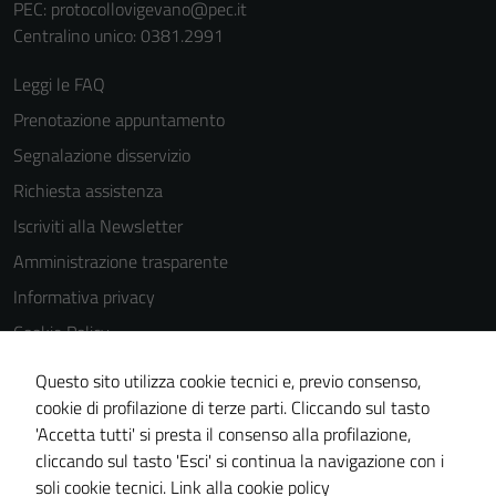
PEC:
protocollovigevano@pec.it
Centralino unico: 0381.2991
Leggi le FAQ
Prenotazione appuntamento
Segnalazione disservizio
Richiesta assistenza
Iscriviti alla Newsletter
Amministrazione trasparente
Informativa privacy
Cookie Policy
Media policy
Questo sito utilizza cookie tecnici e, previo consenso,
Note legali
cookie di profilazione di terze parti. Cliccando sul tasto
'Accetta tutti' si presta il consenso alla profilazione,
Dichiarazione di accessibilità
cliccando sul tasto 'Esci' si continua la navigazione con i
Piano di miglioramento del sito
soli cookie tecnici.
Link alla cookie policy