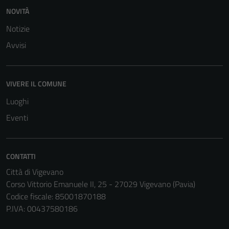
NOVITÀ
Notizie
Avvisi
Tecnici
Questi cookie
VIVERE IL COMUNE
sono necessari
Luoghi
per il
funzionamento
Eventi
del sito e non
possono
essere
CONTATTI
disabilitati.
Città di Vigevano
Questi cookie
Corso Vittorio Emanuele II, 25 - 27029 Vigevano (Pavia)
non raccolgono
Codice fiscale: 85001870188
informazioni
P.IVA: 00437580186
personali.