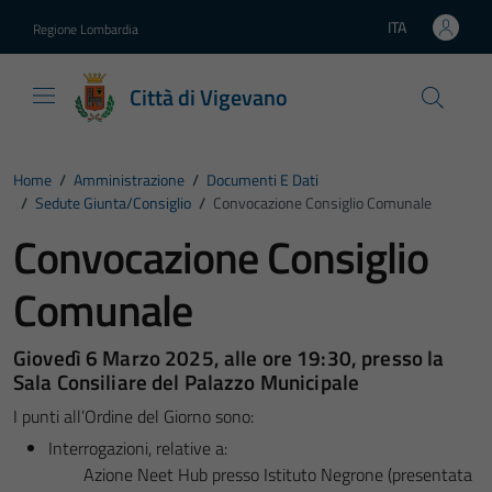
Vai ai contenuti
Vai al footer
ITA
Regione Lombardia
Lingua attiva:
Città di Vigevano
Home
/
Amministrazione
/
Documenti E Dati
/
Sedute Giunta/consiglio
/
Convocazione Consiglio Comunale
Convocazione Consiglio
Comunale
Giovedì 6 Marzo 2025, alle ore 19:30, presso la
Sala Consiliare del Palazzo Municipale
I punti all’Ordine del Giorno sono:
Interrogazioni, relative a:
Azione Neet Hub presso Istituto Negrone (presentata