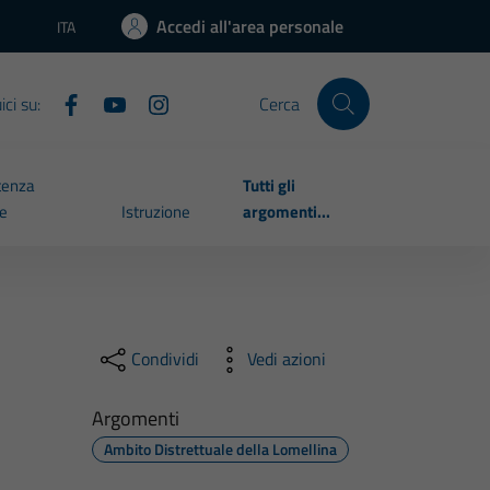
Accedi all'area personale
ITA
Lingua attiva:
ci su:
Cerca
tenza
Tutti gli
le
Istruzione
argomenti...
Condividi
Vedi azioni
Argomenti
Ambito Distrettuale della Lomellina