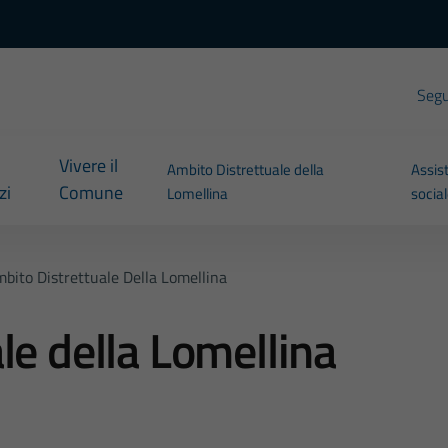
Segui
Vivere il
Ambito Distrettuale della
Assis
zi
Comune
Lomellina
socia
bito Distrettuale Della Lomellina
le della Lomellina