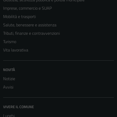
Tecnici
Imprese, commercio e SUAP
Questi cookie
Mobilità e trasporti
sono necessari
Salute, benessere e assistenza
per il
funzionamento
Tributi, finanze e contravvenzioni
del sito e non
Turismo
possono
Vita lavorativa
essere
disabilitati.
Questi cookie
NOVITÀ
non raccolgono
informazioni
Notizie
personali.
Avvisi
VIVERE IL COMUNE
Luoghi