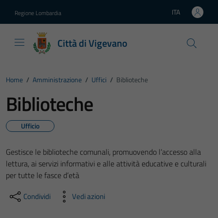
Vai ai contenuti
Vai al footer
ITA
Regione Lombardia
Lingua attiva:
Città di Vigevano
Home
/
Amministrazione
/
Uffici
/
Biblioteche
Biblioteche
Ufficio
Gestisce le biblioteche comunali, promuovendo l’accesso alla
lettura, ai servizi informativi e alle attività educative e culturali
per tutte le fasce d’età
Condividi
Vedi azioni