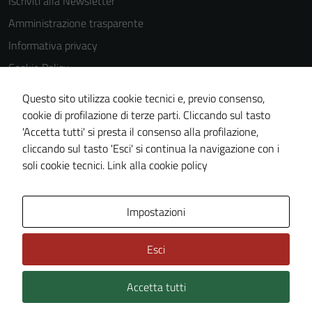
Iscriviti alla Newsletter
Amministrazione trasparente
Informativa privacy
Cookie Policy
Media policy
Questo sito utilizza cookie tecnici e, previo consenso,
Note legali
cookie di profilazione di terze parti. Cliccando sul tasto
'Accetta tutti' si presta il consenso alla profilazione,
Dichiarazione di accessibilità
cliccando sul tasto 'Esci' si continua la navigazione con i
Piano di miglioramento del sito
soli cookie tecnici.
Link alla cookie policy
Area Privata
Impostazioni
Esci
Accetta tutti
Credits: ©
Technical Design s.r.l.