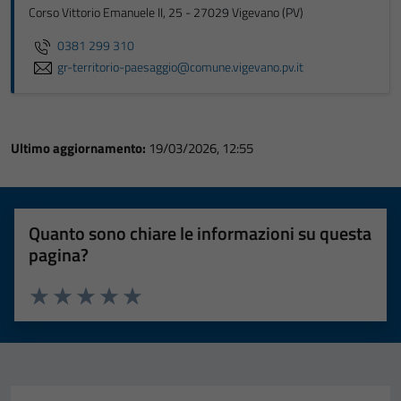
Corso Vittorio Emanuele II, 25 - 27029 Vigevano (PV)
0381 299 310
gr-territorio-paesaggio@comune.vigevano.pv.it
Ultimo aggiornamento:
19/03/2026, 12:55
Quanto sono chiare le informazioni su questa
pagina?
Valuta 1 stelle su 5
Valuta 2 stelle su 5
Valuta 3 stelle su 5
Valuta 4 stelle su 5
Valuta 5 stelle su 5