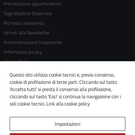
Prenotazione appuntamento
Segnalazione disservizio
Richiesta assistenza
Iscriviti alla Newsletter
Amministrazione trasparente
Informativa privacy
Cookie Policy
Media policy
Questo sito utilizza cookie tecnici e, previo consenso,
Note legali
cookie di profilazione di terze parti. Cliccando sul tasto
'Accetta tutti' si presta il consenso alla profilazione,
Dichiarazione di accessibilità
cliccando sul tasto 'Esci' si continua la navigazione con i
Piano di miglioramento del sito
soli cookie tecnici.
Link alla cookie policy
Area Privata
Impostazioni