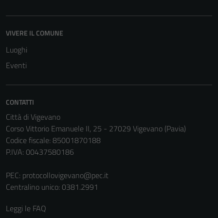
possono
essere
disabilitati.
VIVERE IL COMUNE
Questi cookie
non raccolgono
Luoghi
informazioni
Eventi
personali.
CONTATTI
Città di Vigevano
Corso Vittorio Emanuele II, 25 - 27029 Vigevano (Pavia)
Codice fiscale: 85001870188
P.IVA: 00437580186
PEC:
protocollovigevano@pec.it
Centralino unico: 0381.2991
Leggi le FAQ