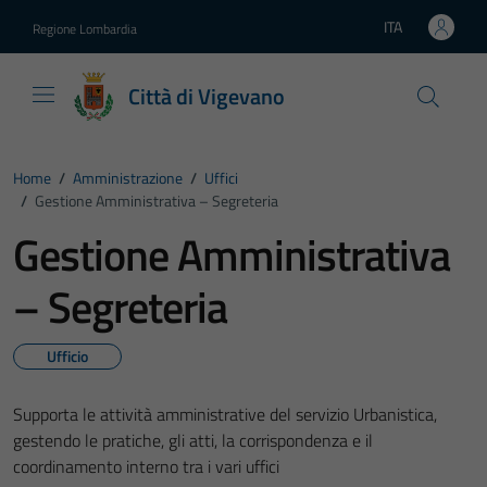
Vai ai contenuti
Vai al footer
ITA
Regione Lombardia
Lingua attiva:
Città di Vigevano
Home
/
Amministrazione
/
Uffici
/
Gestione Amministrativa – Segreteria
Gestione Amministrativa
– Segreteria
Ufficio
Supporta le attività amministrative del servizio Urbanistica,
gestendo le pratiche, gli atti, la corrispondenza e il
coordinamento interno tra i vari uffici