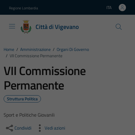
Vai ai contenuti
Vai al footer
ITA
Regione Lombardia
Lingua attiva:
Città di Vigevano
Home
/
Amministrazione
/
Organi Di Governo
/
VII Commissione Permanente
VII Commissione
Permanente
Struttura Politica
Sport e Politiche Giovanili
Condividi
Vedi azioni