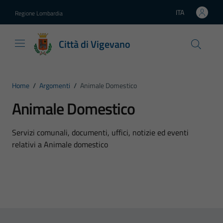
Vai ai contenuti
Vai al footer
ITA
Regione Lombardia
Lingua attiva:
Città di Vigevano
Home
/
Argomenti
/
Animale Domestico
Animale Domestico
Dettagli dell'argomento
Servizi comunali, documenti, uffici, notizie ed eventi
relativi a Animale domestico