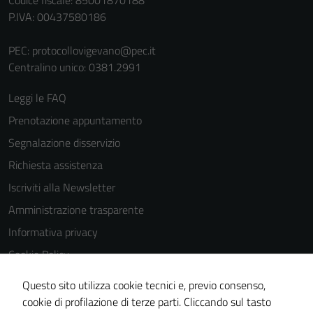
P.IVA: 00437580186
PEC:
protocollovigevano@pec.it
Centralino unico: 0381.2991
Leggi le FAQ
Prenotazione appuntamento
Segnalazione disservizio
Richiesta assistenza
Iscriviti alla Newsletter
Amministrazione trasparente
Informativa privacy
Cookie Policy
Media policy
Questo sito utilizza cookie tecnici e, previo consenso,
Note legali
cookie di profilazione di terze parti. Cliccando sul tasto