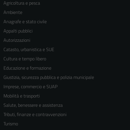
Agricoltura e pesca
per il
funzionamento
Ambiente
del sito e non
Anagrafe e stato civile
possono
Appalti pubblici
essere
disabilitati.
Autorizzazioni
Questi cookie
Catasto, urbanistica e SUE
non raccolgono
Cultura e tempo libero
informazioni
personali.
Educazione e formazione
Giustizia, sicurezza pubblica e polizia municipale
Imprese, commercio e SUAP
Mobilità e trasporti
Salute, benessere e assistenza
Tributi, finanze e contravvenzioni
Turismo