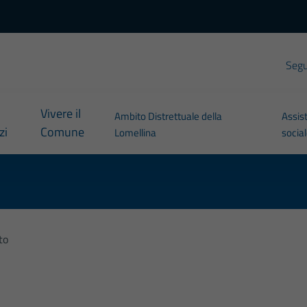
Segui
Vivere il
Ambito Distrettuale della
Assis
zi
Comune
Lomellina
socia
to