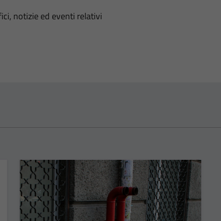
'argomento
ci, notizie ed eventi relativi