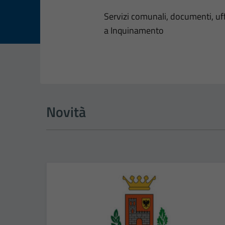
Dettagli dell
Servizi comunali, documenti, uffi
a Inquinamento
Novità