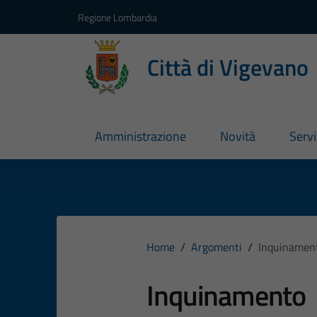
Vai ai contenuti
Vai al footer
Regione Lombardia
Città di Vigevano
Amministrazione
Novità
Servi
Home
/
Argomenti
/
Inquinamen
Inquinamento