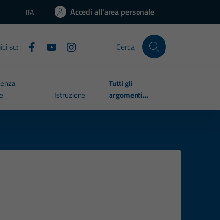
Accedi all'area personale
ITA
Lingua attiva:
ci su:
Cerca
tenza
Tutti gli
le
Istruzione
argomenti...