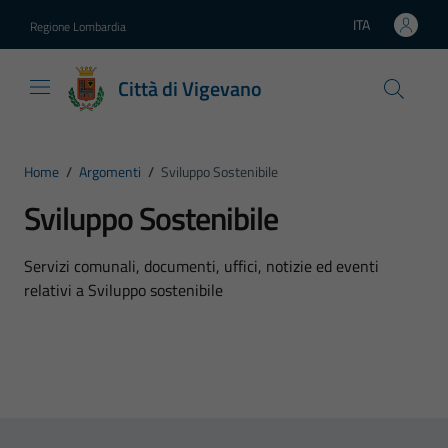
Vai ai contenuti
Vai al footer
ITA
Regione Lombardia
Lingua attiva:
Città di Vigevano
Home
/
Argomenti
/
Sviluppo Sostenibile
Sviluppo Sostenibile
Dettagli dell'argomento
Servizi comunali, documenti, uffici, notizie ed eventi
relativi a Sviluppo sostenibile