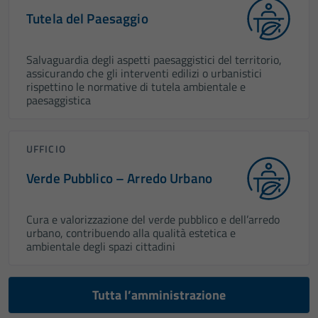
Questi cookie
Tutela del Paesaggio
sono necessari
per il
Salvaguardia degli aspetti paesaggistici del territorio,
funzionamento
assicurando che gli interventi edilizi o urbanistici
del sito e non
rispettino le normative di tutela ambientale e
paesaggistica
possono
essere
disabilitati.
UFFICIO
Questi cookie
non raccolgono
Verde Pubblico – Arredo Urbano
informazioni
personali.
Cura e valorizzazione del verde pubblico e dell’arredo
urbano, contribuendo alla qualità estetica e
ambientale degli spazi cittadini
Tutta l’amministrazione