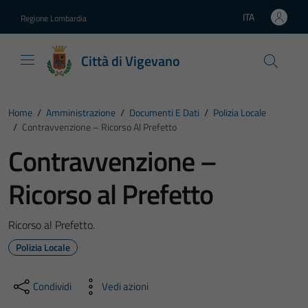
Vai ai contenuti
Vai al footer
ITA
Regione Lombardia
Lingua attiva:
Città di Vigevano
Home
/
Amministrazione
/
Documenti E Dati
/
Polizia Locale
/
Contravvenzione – Ricorso Al Prefetto
Contravvenzione –
Ricorso al Prefetto
Ricorso al Prefetto.
Polizia Locale
Condividi
Vedi azioni