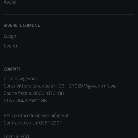
Avvisi
VIVERE IL COMUNE
Luoghi
Eventi
CONTATTI
Città di Vigevano
Corso Vittorio Emanuele II, 25 - 27029 Vigevano (Pavia)
Codice fiscale: 85001870188
Tecnici
P.IVA: 00437580186
Questi cookie
sono necessari
PEC:
protocollovigevano@pec.it
per il
Centralino unico: 0381.2991
funzionamento
del sito e non
Leggi le FAQ