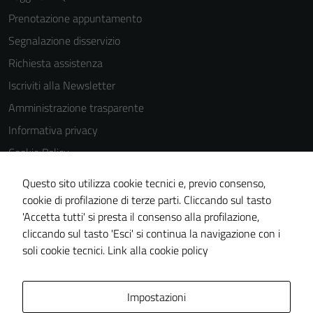
possono
Prenotazione appuntamento
essere
disabilitati.
Segnalazione disservizio
Questi cookie
Richiesta assistenza
non raccolgono
Iscriviti alla Newsletter
informazioni
personali.
Amministrazione trasparente
Informativa privacy
Cookie Policy
Media policy
Questo sito utilizza cookie tecnici e, previo consenso,
Note legali
cookie di profilazione di terze parti. Cliccando sul tasto
'Accetta tutti' si presta il consenso alla profilazione,
Dichiarazione di accessibilità
cliccando sul tasto 'Esci' si continua la navigazione con i
Piano di miglioramento del sito
soli cookie tecnici.
Link alla cookie policy
Area Privata
Impostazioni