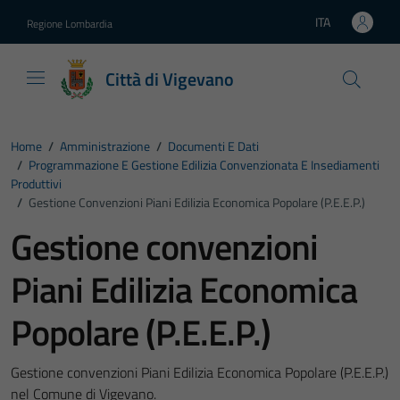
Vai ai contenuti
Vai al footer
ITA
Regione Lombardia
Lingua attiva:
Città di Vigevano
Home
/
Amministrazione
/
Documenti E Dati
/
Programmazione E Gestione Edilizia Convenzionata E Insediamenti
Produttivi
/
Gestione Convenzioni Piani Edilizia Economica Popolare (P.E.E.P.)
Gestione convenzioni
Piani Edilizia Economica
Popolare (P.E.E.P.)
Gestione convenzioni Piani Edilizia Economica Popolare (P.E.E.P.)
nel Comune di Vigevano.