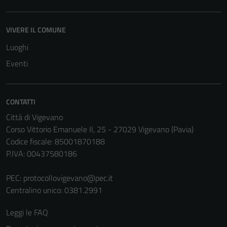
VIVERE IL COMUNE
Tecnici
Luoghi
Questi cookie
Eventi
sono necessari
per il
funzionamento
del sito e non
CONTATTI
possono
Città di Vigevano
essere
Corso Vittorio Emanuele II, 25 - 27029 Vigevano (Pavia)
disabilitati.
Codice fiscale: 85001870188
Questi cookie
P.IVA: 00437580186
non raccolgono
informazioni
PEC:
protocollovigevano@pec.it
personali.
Centralino unico: 0381.2991
Leggi le FAQ