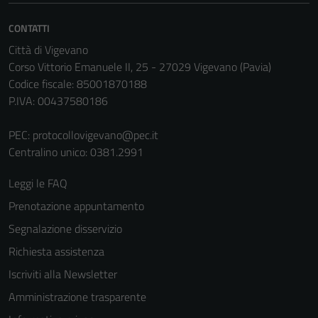
Questi cookie
CONTATTI
sono necessari
per il
Città di Vigevano
funzionamento
Corso Vittorio Emanuele II, 25 - 27029 Vigevano (Pavia)
del sito e non
Codice fiscale: 85001870188
possono
P.IVA: 00437580186
essere
disabilitati.
PEC:
protocollovigevano@pec.it
Questi cookie
Centralino unico: 0381.2991
non raccolgono
Leggi le FAQ
informazioni
personali.
Prenotazione appuntamento
Segnalazione disservizio
Richiesta assistenza
Iscriviti alla Newsletter
Amministrazione trasparente