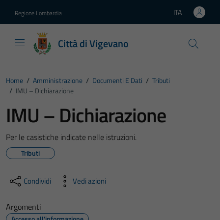
Vai ai contenuti
Vai al footer
ITA
Regione Lombardia
Lingua attiva:
Città di Vigevano
Home
/
Amministrazione
/
Documenti E Dati
/
Tributi
/
IMU – Dichiarazione
IMU – Dichiarazione
Per le casistiche indicate nelle istruzioni.
Tributi
Condividi
Vedi azioni
Argomenti
Accesso all'informazione