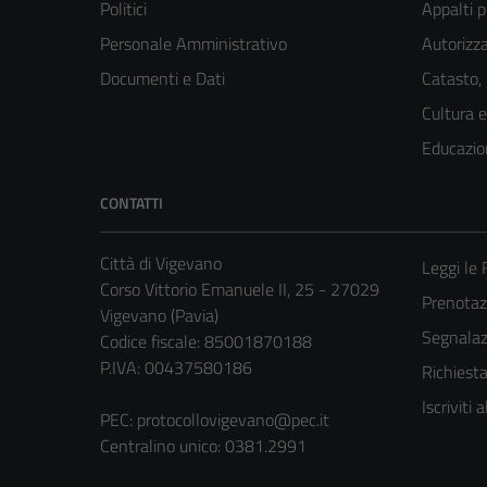
Politici
Appalti p
Personale Amministrativo
Autorizza
Documenti e Dati
Catasto,
Cultura 
Educazio
CONTATTI
Città di Vigevano
Leggi le
Corso Vittorio Emanuele II, 25 - 27029
Prenota
Vigevano (Pavia)
Segnalazi
Codice fiscale: 85001870188
P.IVA: 00437580186
Richiest
Iscriviti
PEC:
protocollovigevano@pec.it
Centralino unico: 0381.2991