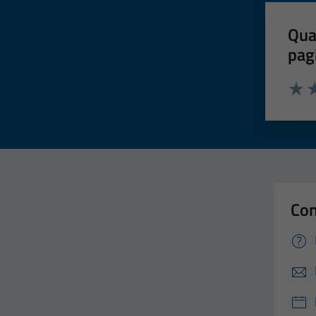
Qua
pag
Valut
Va
Con