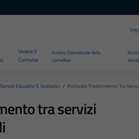
Segui
Vivere il
Ambito Distrettuale della
Assis
zi
Comune
Lomellina
socia
Servizi Educativi E Scolastici
/
Richiesta Trasferimento Tra Servi
mento tra servizi
i