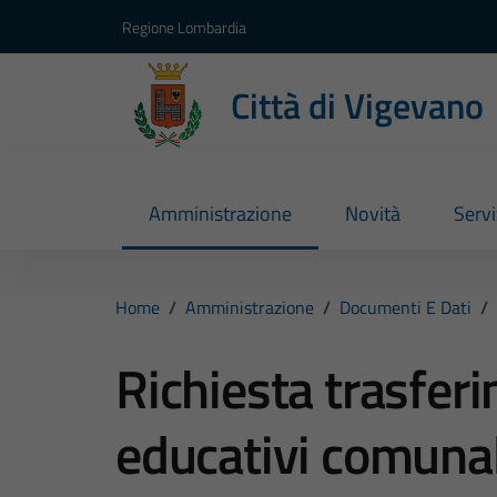
Vai ai contenuti
Vai al footer
Regione Lombardia
Città di Vigevano
Amministrazione
Novità
Servi
Home
/
Amministrazione
/
Documenti E Dati
/
Richiesta trasferi
educativi comunal