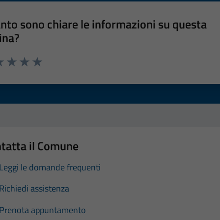
nto sono chiare le informazioni su questa
ina?
a 1 stelle su 5
luta 2 stelle su 5
Valuta 3 stelle su 5
Valuta 4 stelle su 5
Valuta 5 stelle su 5
tatta il Comune
Leggi le domande frequenti
Richiedi assistenza
Prenota appuntamento