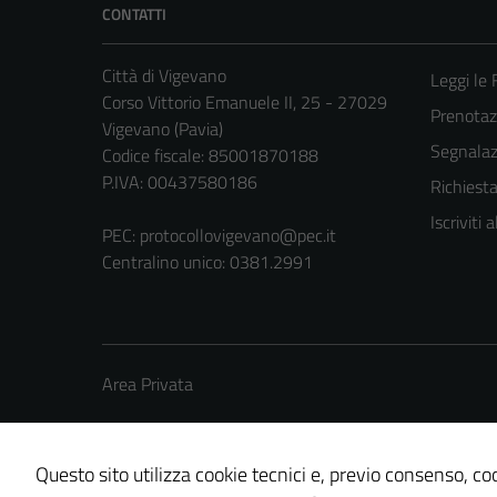
CONTATTI
Città di Vigevano
Leggi le
Corso Vittorio Emanuele II, 25 - 27029
Prenota
Vigevano (Pavia)
Segnalazi
Codice fiscale: 85001870188
P.IVA: 00437580186
Richiest
Iscriviti
PEC:
protocollovigevano@pec.it
Centralino unico: 0381.2991
Area Privata
Questo sito utilizza cookie tecnici e, previo consenso, coo