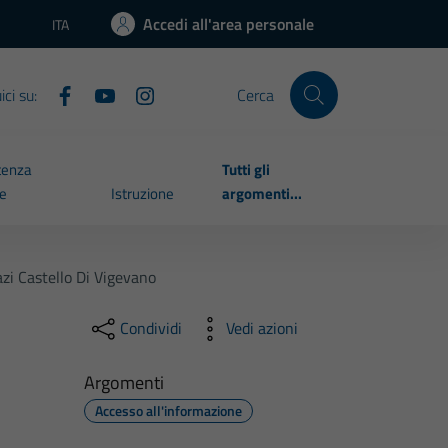
Accedi all'area personale
ITA
Lingua attiva:
ci su:
Cerca
tenza
Tutti gli
le
Istruzione
argomenti...
azi Castello Di Vigevano
Condividi
Vedi azioni
Argomenti
Accesso all'informazione