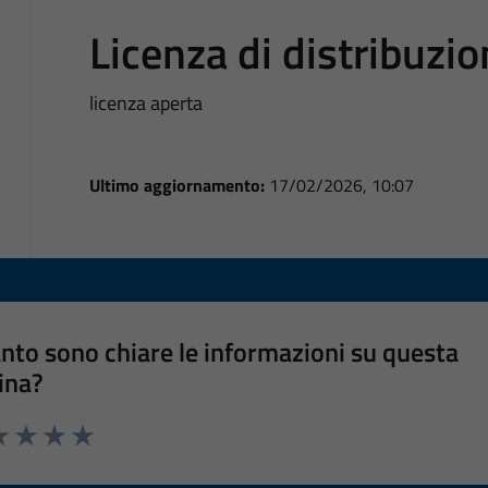
Licenza di distribuzi
licenza aperta
Ultimo aggiornamento:
17/02/2026, 10:07
nto sono chiare le informazioni su questa
ina?
a 1 stelle su 5
luta 2 stelle su 5
Valuta 3 stelle su 5
Valuta 4 stelle su 5
Valuta 5 stelle su 5