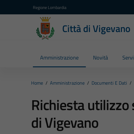
Vai ai contenuti
Vai al footer
Regione Lombardia
Città di Vigevano
Amministrazione
Novità
Servi
Home
/
Amministrazione
/
Documenti E Dati
/
Richiesta utilizzo
di Vigevano