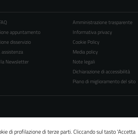
 FAQ
Amministrazione trasparente
zione appuntamento
Informativa privacy
one disservizio
Cookie Policy
a assistenza
Media policy
 alla Newsletter
Note legali
Dichiarazione di accessibilità
Piano di miglioramento del sito
kie di profilazione di terze parti. Cliccando sul tasto 'Accetta
Tecnici