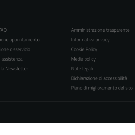
 FAQ
Amministrazione trasparente
zione appuntamento
Informativa privacy
one disservizio
Cookie Policy
a assistenza
Media policy
 alla Newsletter
Note legali
Dichiarazione di accessibilità
Piano di miglioramento del sito
Tecnici