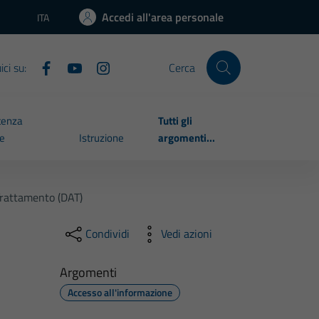
Accedi all'area personale
ITA
Lingua attiva:
ci su:
Cerca
tenza
Tutti gli
le
Istruzione
argomenti...
Trattamento (DAT)
Condividi
Vedi azioni
Argomenti
Accesso all'informazione