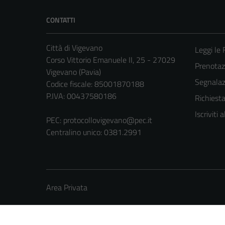
CONTATTI
Città di Vigevano
Leggi le
Corso Vittorio Emanuele II, 25 - 27029
Prenota
Vigevano (Pavia)
Segnalazi
Codice fiscale: 85001870188
P.IVA: 00437580186
Richiest
Iscriviti
PEC:
protocollovigevano@pec.it
Centralino unico: 0381.2991
Area Privata