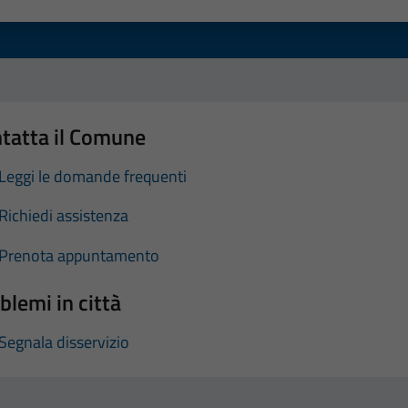
a 1 stelle su 5
luta 2 stelle su 5
Valuta 3 stelle su 5
Valuta 4 stelle su 5
Valuta 5 stelle su 5
tatta il Comune
Leggi le domande frequenti
Richiedi assistenza
Prenota appuntamento
blemi in città
Segnala disservizio