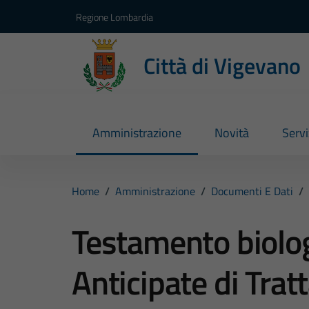
Vai ai contenuti
Vai al footer
Regione Lombardia
Città di Vigevano
Amministrazione
Novità
Servi
Home
/
Amministrazione
/
Documenti E Dati
/
Testamento biolog
Anticipate di Tra