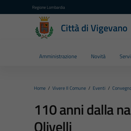
Vai ai contenuti
Vai al footer
Regione Lombardia
Città di Vigevano
Amministrazione
Novità
Servi
Home
/
Vivere Il Comune
/
Eventi
/
Convegn
110 anni dalla na
Olivelli