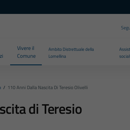
Segui
Vivere il
Ambito Distrettuale della
Assis
zi
Comune
Lomellina
socia
o
/
110 Anni Dalla Nascita Di Teresio Olivelli
scita di Teresio