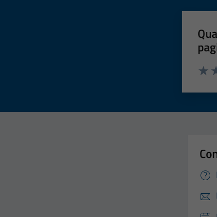
Qua
pag
Valut
Va
Con