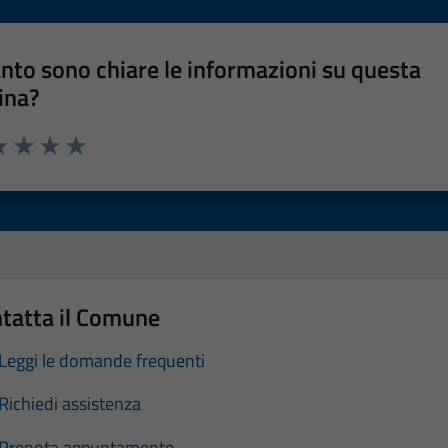
nto sono chiare le informazioni su questa
ina?
a 1 stelle su 5
luta 2 stelle su 5
Valuta 3 stelle su 5
Valuta 4 stelle su 5
Valuta 5 stelle su 5
tatta il Comune
Leggi le domande frequenti
Richiedi assistenza
Prenota appuntamento