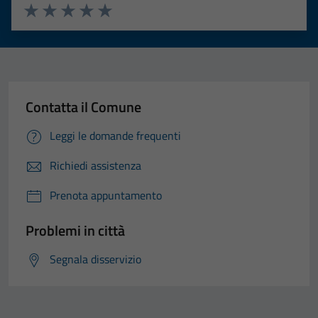
Valuta 1 stelle su 5
Valuta 2 stelle su 5
Valuta 3 stelle su 5
Valuta 4 stelle su 5
Valuta 5 stelle su 5
Contatta il Comune
Leggi le domande frequenti
Richiedi assistenza
Prenota appuntamento
Problemi in città
Segnala disservizio
Tecnici
Questi cookie
sono necessari
per il