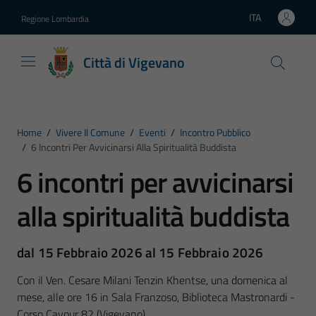
Vai ai contenuti
Vai al footer
ITA
Regione Lombardia
Lingua attiva:
Città di Vigevano
Home
/
Vivere Il Comune
/
Eventi
/
Incontro Pubblico
/
6 Incontri Per Avvicinarsi Alla Spiritualità Buddista
6 incontri per avvicinarsi
alla spiritualità buddista
dal 15 Febbraio 2026 al 15 Febbraio 2026
Con il Ven. Cesare Milani Tenzin Khentse, una domenica al
mese, alle ore 16 in Sala Franzoso, Biblioteca Mastronardi -
Corso Cavour 82 (Vigevano)