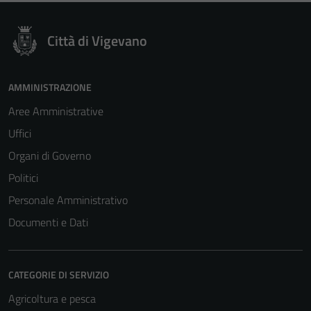
funzionamento
del sito e non
Città di Vigevano
possono
essere
disabilitati.
AMMINISTRAZIONE
Questi cookie
Aree Amministrative
non raccolgono
informazioni
Uffici
personali.
Organi di Governo
Politici
Personale Amministrativo
Documenti e Dati
CATEGORIE DI SERVIZIO
Agricoltura e pesca