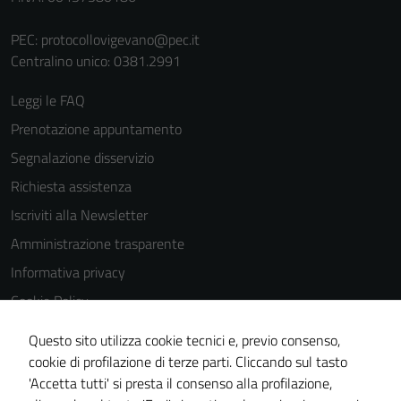
PEC:
protocollovigevano@pec.it
Centralino unico: 0381.2991
Leggi le FAQ
Prenotazione appuntamento
Segnalazione disservizio
Richiesta assistenza
Iscriviti alla Newsletter
Amministrazione trasparente
Informativa privacy
Cookie Policy
Media policy
Questo sito utilizza cookie tecnici e, previo consenso,
Note legali
cookie di profilazione di terze parti. Cliccando sul tasto
'Accetta tutti' si presta il consenso alla profilazione,
Dichiarazione di accessibilità