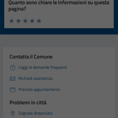
Quanto sono chiare le informazioni su questa
pagina?
Valuta 1 stelle su 5
Valuta 2 stelle su 5
Valuta 3 stelle su 5
Valuta 4 stelle su 5
Valuta 5 stelle su 5
Tecnici
Questi cookie
Contatta il Comune
sono necessari
per il
Leggi le domande frequenti
funzionamento
Richiedi assistenza
del sito e non
possono
Prenota appuntamento
essere
disabilitati.
Problemi in città
Questi cookie
non raccolgono
Segnala disservizio
informazioni