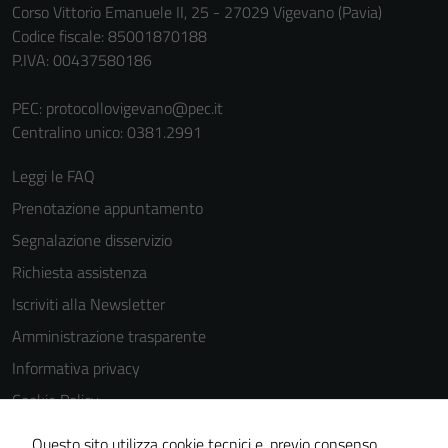
Corso Vittorio Emanuele II, 25 - 27029 Vigevano (Pavia)
Codice fiscale: 85001870188
P.IVA: 00437580186
PEC:
protocollovigevano@pec.it
Centralino unico: 0381.2991
Leggi le FAQ
Prenotazione appuntamento
Segnalazione disservizio
Richiesta assistenza
Iscriviti alla Newsletter
Amministrazione trasparente
Informativa privacy
Cookie Policy
Media policy
Questo sito utilizza cookie tecnici e, previo consenso,