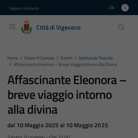
Vai ai contenuti
Vai al footer
ITA
Regione Lombardia
Lingua attiva:
Città di Vigevano
Home
/
Vivere Il Comune
/
Eventi
/
Spettacolo Teatrale
/
Affascinante Eleonora – Breve Viaggio Intorno Alla Divina
Affascinante Eleonora –
breve viaggio intorno
alla divina
dal 10 Maggio 2025 al 10 Maggio 2025
Sabato 10 maggio - Ore 21,00.