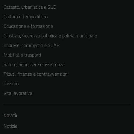
possono
Catasto, urbanistica e SUE
essere
Cultura e tempo libero
disabilitati.
Questi cookie
Educazione e formazione
non raccolgono
Giustizia, sicurezza pubblica e polizia municipale
informazioni
Imprese, commercio e SUAP
personali.
Mobilità e trasporti
Salute, benessere e assistenza
Tributi, finanze e contravvenzioni
Turismo
Vita lavorativa
NOVITÀ
Notizie