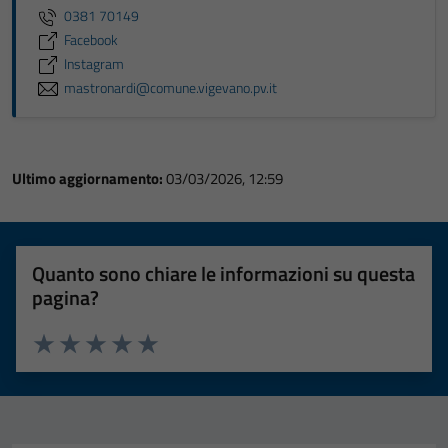
0381 70149
Facebook
Instagram
mastronardi@comune.vigevano.pv.it
Ultimo aggiornamento:
03/03/2026, 12:59
Quanto sono chiare le informazioni su questa
pagina?
Valuta 1 stelle su 5
Valuta 2 stelle su 5
Valuta 3 stelle su 5
Valuta 4 stelle su 5
Valuta 5 stelle su 5