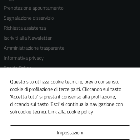
Prenotazione appuntamento
Segnalazione disservizio
Richiesta assistenza
Iscriviti alla Newsletter
Amministrazione trasparente
Informativa privacy
Cookie Policy
Media policy
Questo sito utilizza cookie tecnici e, previo consenso,
Note legali
cookie di profilazione di terze parti. Cliccando sul tasto
'Accetta tutti' si presta il consenso alla profilazione,
Dichiarazione di accessibilità
cliccando sul tasto 'Esci' si continua la navigazione con i
Piano di miglioramento del sito
soli cookie tecnici.
Link alla cookie policy
Area Privata
Impostazioni