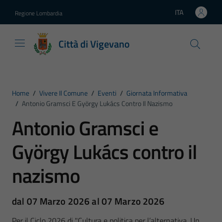
Vai ai contenuti
Vai al footer
ITA
Regione Lombardia
Lingua attiva:
Città di Vigevano
Home
/
Vivere Il Comune
/
Eventi
/
Giornata Informativa
/
Antonio Gramsci E György Lukács Contro Il Nazismo
Antonio Gramsci e
György Lukács contro il
nazismo
dal 07 Marzo 2026 al 07 Marzo 2026
Per il Ciclo 2026 di "Cultura e politica per l’alternativa. Un