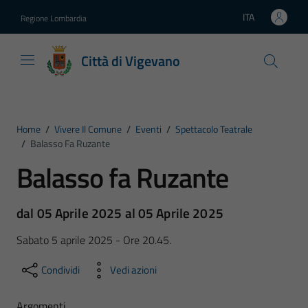
Vai ai contenuti
Vai al footer
ITA
Regione Lombardia
Lingua attiva:
Città di Vigevano
Home
/
Vivere Il Comune
/
Eventi
/
Spettacolo Teatrale
/
Balasso Fa Ruzante
Balasso fa Ruzante
dal 05 Aprile 2025 al 05 Aprile 2025
Sabato 5 aprile 2025 - Ore 20.45.
Condividi
Vedi azioni
Argomenti