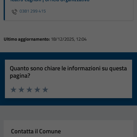
0381 299 415
Ultimo aggiornamento:
18/12/2025, 12:04
Quanto sono chiare le informazioni su questa
pagina?
Tecnici
Questi cookie
Valuta 1 stelle su 5
Valuta 2 stelle su 5
Valuta 3 stelle su 5
Valuta 4 stelle su 5
Valuta 5 stelle su 5
sono necessari
per il
funzionamento
del sito e non
Contatta il Comune
possono