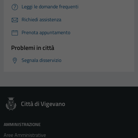
essere
Leggi le domande frequenti
disabilitati.
Questi cookie
Richiedi assistenza
non raccolgono
informazioni
Prenota appuntamento
personali.
Problemi in città
Segnala disservizio
Città di Vigevano
AMMINISTRAZIONE
Aree Amministrative