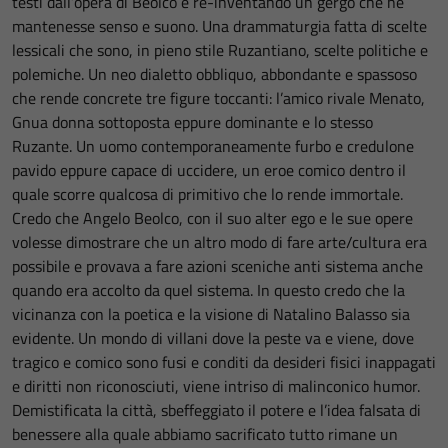
testi dall’opera di Beolco e re-inventando un gergo che ne
mantenesse senso e suono. Una drammaturgia fatta di scelte
lessicali che sono, in pieno stile Ruzantiano, scelte politiche e
polemiche. Un neo dialetto obbliquo, abbondante e spassoso
che rende concrete tre figure toccanti: l’amico rivale Menato,
Gnua donna sottoposta eppure dominante e lo stesso
Ruzante. Un uomo contemporaneamente furbo e credulone
pavido eppure capace di uccidere, un eroe comico dentro il
quale scorre qualcosa di primitivo che lo rende immortale.
Credo che Angelo Beolco, con il suo alter ego e le sue opere
volesse dimostrare che un altro modo di fare arte/cultura era
possibile e provava a fare azioni sceniche anti sistema anche
quando era accolto da quel sistema. In questo credo che la
vicinanza con la poetica e la visione di Natalino Balasso sia
evidente. Un mondo di villani dove la peste va e viene, dove
tragico e comico sono fusi e conditi da desideri fisici inappagati
e diritti non riconosciuti, viene intriso di malinconico humor.
Demistificata la città, sbeffeggiato il potere e l’idea falsata di
benessere alla quale abbiamo sacrificato tutto rimane un