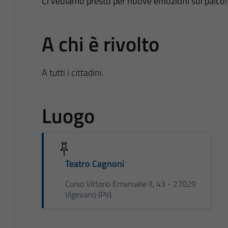
Ci vediamo presto per nuove emozioni sul palco!
A chi è rivolto
A tutti i cittadini.
Luogo
Teatro Cagnoni
Corso Vittorio Emanuele II, 43 - 27029
Vigevano (PV)