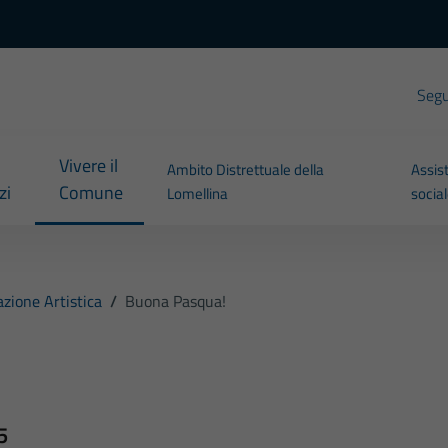
Segui
Vivere il
Ambito Distrettuale della
Assis
zi
Comune
Lomellina
socia
zione Artistica
/
Buona Pasqua!
5