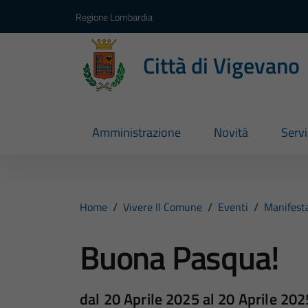
Vai ai contenuti
Vai al footer
Regione Lombardia
Città di Vigevano
Amministrazione
Novità
Servi
Home
/
Vivere Il Comune
/
Eventi
/
Manifesta
Buona Pasqua!
dal 20 Aprile 2025 al 20 Aprile 202