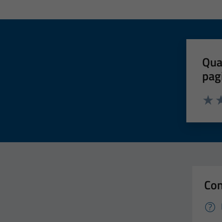
Qua
pag
Valut
Va
Con