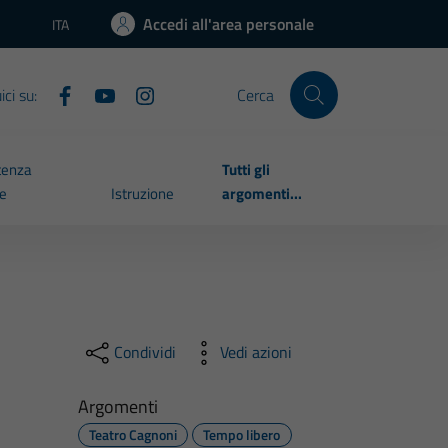
Accedi all'area personale
ITA
Lingua attiva:
ci su:
Cerca
tenza
Tutti gli
le
Istruzione
argomenti...
Condividi
Vedi azioni
Argomenti
Teatro Cagnoni
Tempo libero