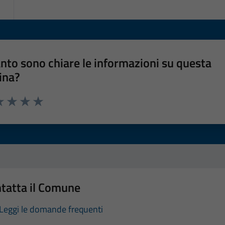
nto sono chiare le informazioni su questa
ina?
a 1 stelle su 5
luta 2 stelle su 5
Valuta 3 stelle su 5
Valuta 4 stelle su 5
Valuta 5 stelle su 5
tatta il Comune
Leggi le domande frequenti