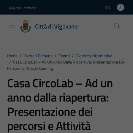
Vai ai contenuti
Vai al footer
ITA
Regione Lombardia
Lingua attiva:
Città di Vigevano
Home
/
Vivere Il Comune
/
Eventi
/
Giornata Informativa
/
Casa CircoLab – Ad Un Anno Dalla Riapertura: Presentazione Dei
Percorsi E Attività Gaming
Casa CircoLab – Ad un
anno dalla riapertura:
Presentazione dei
percorsi e Attività