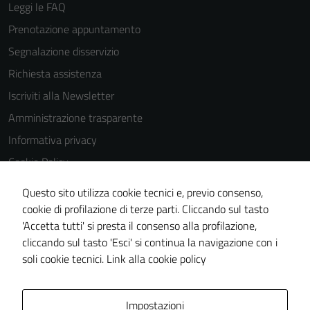
Leggi le FAQ
Prenotazione appuntamento
Segnalazione disservizio
Richiesta assistenza
Iscriviti alla Newsletter
Amministrazione trasparente
Informativa privacy
Cookie Policy
Media policy
Questo sito utilizza cookie tecnici e, previo consenso,
Note legali
cookie di profilazione di terze parti. Cliccando sul tasto
'Accetta tutti' si presta il consenso alla profilazione,
Dichiarazione di accessibilità
cliccando sul tasto 'Esci' si continua la navigazione con i
Piano di miglioramento del sito
soli cookie tecnici.
Link alla cookie policy
Area Privata
Impostazioni