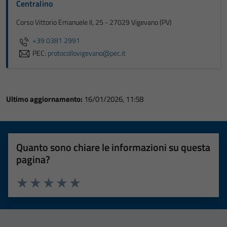
Centralino
Corso Vittorio Emanuele II, 25 - 27029 Vigevano (PV)
+39 0381 2991
PEC:
protocollovigevano@pec.it
Ultimo aggiornamento:
16/01/2026, 11:58
Quanto sono chiare le informazioni su questa
pagina?
Valuta 1 stelle su 5
Valuta 2 stelle su 5
Valuta 3 stelle su 5
Valuta 4 stelle su 5
Valuta 5 stelle su 5