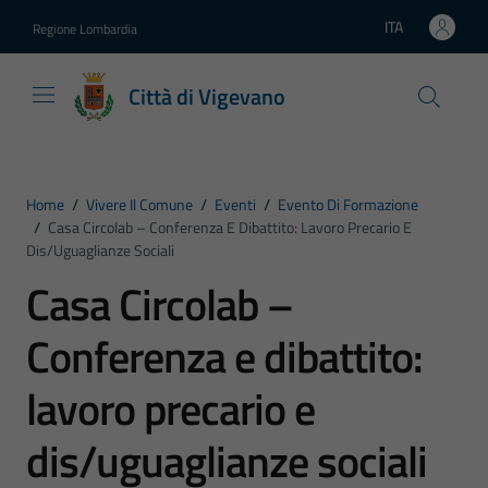
Vai ai contenuti
Vai al footer
ITA
Regione Lombardia
Lingua attiva:
Città di Vigevano
Home
/
Vivere Il Comune
/
Eventi
/
Evento Di Formazione
/
Casa Circolab – Conferenza E Dibattito: Lavoro Precario E
Dis/uguaglianze Sociali
Casa Circolab –
Conferenza e dibattito:
lavoro precario e
dis/uguaglianze sociali