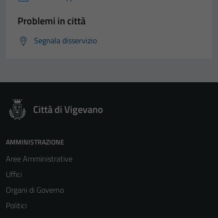
Problemi in città
Segnala disservizio
Città di Vigevano
Tecnici
Questi cookie
sono necessari
AMMINISTRAZIONE
per il
Aree Amministrative
funzionamento
del sito e non
Uffici
possono
Organi di Governo
essere
Politici
disabilitati.
Questi cookie