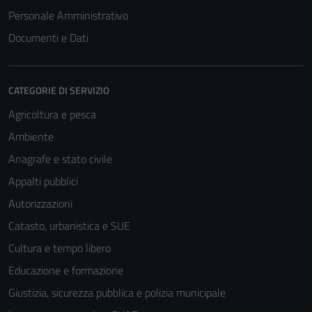
Tecnici
Personale Amministrativo
Questi cookie
Documenti e Dati
sono necessari
per il
funzionamento
CATEGORIE DI SERVIZIO
del sito e non
possono
Agricoltura e pesca
essere
Ambiente
disabilitati.
Anagrafe e stato civile
Questi cookie
non raccolgono
Appalti pubblici
informazioni
Autorizzazioni
personali.
Catasto, urbanistica e SUE
Cultura e tempo libero
Educazione e formazione
Giustizia, sicurezza pubblica e polizia municipale