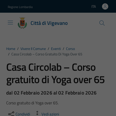
Vai ai contenuti
Vai al footer
ITA
Regione Lombardia
Lingua attiva:
Città di Vigevano
Home
/
Vivere Il Comune
/
Eventi
/
Corso
/
Casa Circolab – Corso Gratuito Di Yoga Over 65
Casa Circolab – Corso
gratuito di Yoga over 65
dal 02 Febbraio 2026 al 02 Febbraio 2026
Corso gratuito di Yoga over 65.
Condividi
Vedi azioni