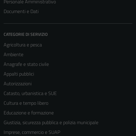
Tecnici
Personale Amministrativo
Questi cookie
Documenti e Dati
sono necessari
per il
funzionamento
CATEGORIE DI SERVIZIO
del sito e non
Agricoltura e pesca
possono
essere
Ambiente
disabilitati.
Anagrafe e stato civile
Questi cookie
Appalti pubblici
non raccolgono
informazioni
Autorizzazioni
personali.
Catasto, urbanistica e SUE
Cultura e tempo libero
Educazione e formazione
Giustizia, sicurezza pubblica e polizia municipale
Imprese, commercio e SUAP