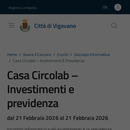
Vai ai contenuti
Vai al footer
ITA
Regione Lombardia
Lingua attiva:
Città di Vigevano
Home
/
Vivere Il Comune
/
Eventi
/
Giornata Informativa
/
Casa Circolab – Investimenti E Previdenza
Casa Circolab –
Investimenti e
previdenza
dal 21 Febbraio 2026 al 21 Febbraio 2026
Incontro informativo sugli investimenti e la previdenza.