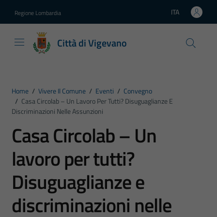
Vai ai contenuti
Vai al footer
ITA
Regione Lombardia
Lingua attiva:
Città di Vigevano
Home
/
Vivere Il Comune
/
Eventi
/
Convegno
/
Casa Circolab – Un Lavoro Per Tutti? Disuguaglianze E
Discriminazioni Nelle Assunzioni
Casa Circolab – Un
lavoro per tutti?
Disuguaglianze e
discriminazioni nelle