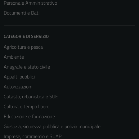
Tecnici
Personale Amministrativo
Questi cookie
Documenti e Dati
sono necessari
per il
funzionamento
CATEGORIE DI SERVIZIO
del sito e non
Agricoltura e pesca
possono
essere
Ambiente
disabilitati.
Anagrafe e stato civile
Questi cookie
Appalti pubblici
non raccolgono
informazioni
Autorizzazioni
personali.
Catasto, urbanistica e SUE
Cultura e tempo libero
Educazione e formazione
Giustizia, sicurezza pubblica e polizia municipale
Imprese, commercio e SUAP