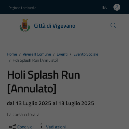
Vai ai contenuti
Vai al footer
ITA
Regione Lombardia
Lingua attiva:
Città di Vigevano
Home
/
Vivere Il Comune
/
Eventi
/
Evento Sociale
/
Holi Splash Run [Annulato]
Holi Splash Run
[Annulato]
dal 13 Luglio 2025 al 13 Luglio 2025
La corsa colorata.
Condividi
Vedi azioni