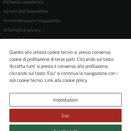
Richiesta assistenza
Iscriviti alla Newsletter
Amministrazione trasparente
Informativa privacy
Cookie Policy
Media policy
Questo sito utilizza cookie tecnici e, previo consenso,
Note legali
cookie di profilazione di terze parti. Cliccando sul tasto
'Accetta tutti' si presta il consenso alla profilazione,
Dichiarazione di accessibilità
cliccando sul tasto 'Esci' si continua la navigazione con i
Piano di miglioramento del sito
soli cookie tecnici.
Link alla cookie policy
Area Privata
Impostazioni
Esci