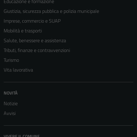
Educazione e formazione
disabilitati.
Giustizia, sicurezza pubblica e polizia municipale
Questi cookie
non raccolgono
Imprese, commercio e SUAP
informazioni
Mobilità e trasporti
personali.
Salute, benessere e assistenza
Tributi, finanze e contravvenzioni
Turismo
Vita lavorativa
NOVITÀ
Notizie
Avvisi
VIVERE IL COMUNE