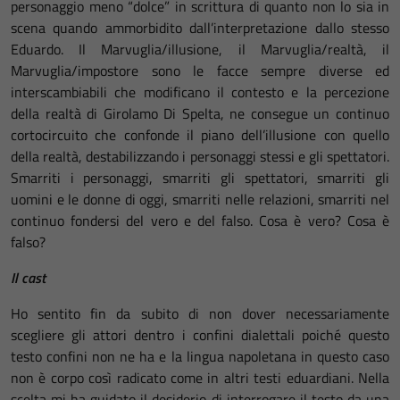
personaggio meno “dolce” in scrittura di quanto non lo sia in
scena quando ammorbidito dall’interpretazione dallo stesso
Eduardo. Il Marvuglia/illusione, il Marvuglia/realtà, il
Marvuglia/impostore sono le facce sempre diverse ed
interscambiabili che modificano il contesto e la percezione
della realtà di Girolamo Di Spelta, ne consegue un continuo
cortocircuito che confonde il piano dell’illusione con quello
della realtà, destabilizzando i personaggi stessi e gli spettatori.
Smarriti i personaggi, smarriti gli spettatori, smarriti gli
uomini e le donne di oggi, smarriti nelle relazioni, smarriti nel
continuo fondersi del vero e del falso. Cosa è vero? Cosa è
falso?
Il cast
Ho sentito fin da subito di non dover necessariamente
scegliere gli attori dentro i confini dialettali poiché questo
testo confini non ne ha e la lingua napoletana in questo caso
non è corpo così radicato come in altri testi eduardiani. Nella
scelta mi ha guidato il desiderio di interrogare il testo da una