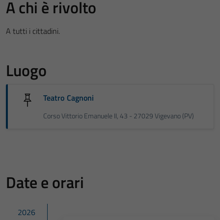
A chi è rivolto
A tutti i cittadini.
Tecnici
Luogo
Questi cookie
sono necessari
Teatro Cagnoni
per il
funzionamento
Corso Vittorio Emanuele II, 43 - 27029 Vigevano (PV)
del sito e non
possono
essere
disabilitati.
Questi cookie
Date e orari
non raccolgono
informazioni
personali.
2026