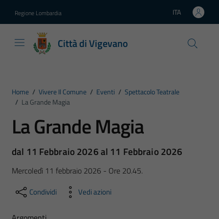
Vai ai contenuti
Vai al footer
ITA
Regione Lombardia
Lingua attiva:
Città di Vigevano
Home
/
Vivere Il Comune
/
Eventi
/
Spettacolo Teatrale
/
La Grande Magia
La Grande Magia
dal 11 Febbraio 2026 al 11 Febbraio 2026
Mercoledì 11 febbraio 2026 - Ore 20.45.
Condividi
Vedi azioni
Argomenti