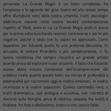
personale. La Grande Magia è un testo complesso, ha
l’ampiezza e lo sguardo del gran teatro ed allo stesso tempo
offre sfumature nere della nostra umanità, tratti psicologici
addirittura espansi nella nostra società contemporanea
rispetto al 1948, anno in cui La Grande Magia andò in scena
per la prima volta suscitando reazioni controverse e per lo più
negative, poiché il testo non fu capito ed apprezzato. Come
sappiamo, per Eduardo quella fu una profonda delusione, fu
accusato di imitare Pirandello o più semplicemente, ci fu
quella resistenza che sempre riscontra un grande artista
quando prova ad esplorare nuovi orizzonti. Il fatto che Eduardo
stesso abbia vissuto l’amarezza dell’incomprensione del
pubblico rivela quanto questo testo sia intriso di profondità e
potenzialità per raccontare oggi le nostre emozioni, le nostre
incertezze e le nostre ossessioni. Questa commedia nera, a
tratti drammatica, così ambigua e scivolosa, non ristretta al
discorso sulla famiglia, priva di retorica, sospesa fra realtà e
finzione, fra fede e disillusione, teatro e vita, vero e falso.