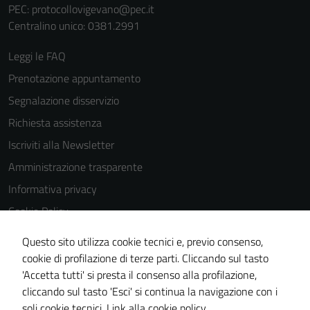
PEC:
protocollovigevano@pec.it
Centralino unico: 0381.2991
Leggi le FAQ
Prenotazione appuntamento
Segnalazione disservizio
Richiesta assistenza
Iscriviti alla Newsletter
Amministrazione trasparente
Informativa privacy
Cookie Policy
Media policy
Questo sito utilizza cookie tecnici e, previo consenso,
Note legali
cookie di profilazione di terze parti. Cliccando sul tasto
'Accetta tutti' si presta il consenso alla profilazione,
Dichiarazione di accessibilità
cliccando sul tasto 'Esci' si continua la navigazione con i
Piano di miglioramento del sito
soli cookie tecnici.
Link alla cookie policy