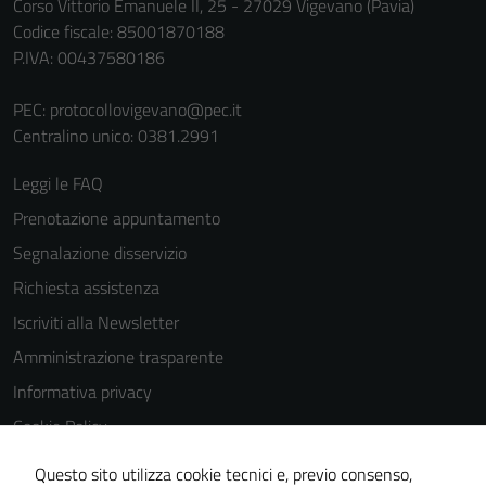
Corso Vittorio Emanuele II, 25 - 27029 Vigevano (Pavia)
Codice fiscale: 85001870188
P.IVA: 00437580186
PEC:
protocollovigevano@pec.it
Centralino unico: 0381.2991
Leggi le FAQ
Prenotazione appuntamento
Segnalazione disservizio
Richiesta assistenza
Iscriviti alla Newsletter
Amministrazione trasparente
Informativa privacy
Cookie Policy
Media policy
Questo sito utilizza cookie tecnici e, previo consenso,