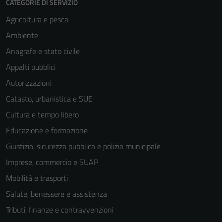
CATEGORIE DI SERVIZIO
per il
Agricoltura e pesca
funzionamento
Ambiente
del sito e non
possono
Anagrafe e stato civile
essere
Appalti pubblici
disabilitati.
Autorizzazioni
Questi cookie
non raccolgono
Catasto, urbanistica e SUE
informazioni
Cultura e tempo libero
personali.
Educazione e formazione
Giustizia, sicurezza pubblica e polizia municipale
Imprese, commercio e SUAP
Mobilità e trasporti
Salute, benessere e assistenza
Tributi, finanze e contravvenzioni