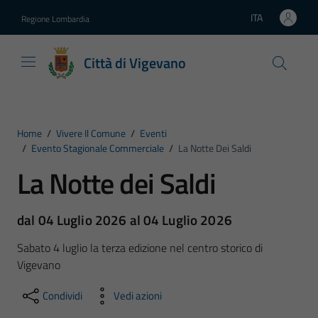
Vai ai contenuti
Vai al footer
ITA
Regione Lombardia
Lingua attiva:
Città di Vigevano
Home
/
Vivere Il Comune
/
Eventi
/
Evento Stagionale Commerciale
/
La Notte Dei Saldi
La Notte dei Saldi
dal 04 Luglio 2026 al 04 Luglio 2026
Sabato 4 luglio la terza edizione nel centro storico di
Vigevano
Condividi
Vedi azioni