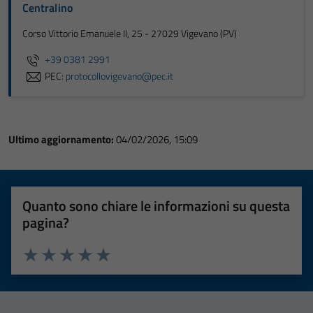
Centralino
Corso Vittorio Emanuele II, 25 - 27029 Vigevano (PV)
+39 0381 2991
PEC:
protocollovigevano@pec.it
Ultimo aggiornamento:
04/02/2026, 15:09
Quanto sono chiare le informazioni su questa
pagina?
Valuta 1 stelle su 5
Valuta 2 stelle su 5
Valuta 3 stelle su 5
Valuta 4 stelle su 5
Valuta 5 stelle su 5