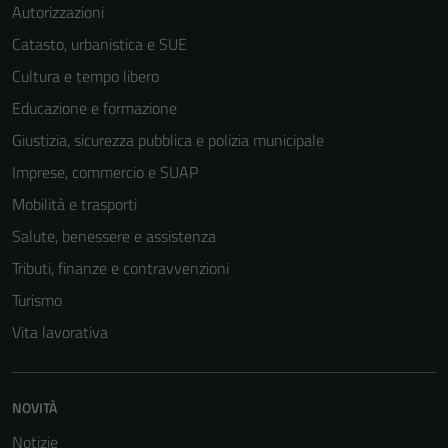
Autorizzazioni
Questi cookie
sono necessari
Catasto, urbanistica e SUE
per il
Cultura e tempo libero
funzionamento
Educazione e formazione
del sito e non
possono
Giustizia, sicurezza pubblica e polizia municipale
essere
Imprese, commercio e SUAP
disabilitati.
Mobilità e trasporti
Questi cookie
non raccolgono
Salute, benessere e assistenza
informazioni
Tributi, finanze e contravvenzioni
personali.
Turismo
Vita lavorativa
NOVITÀ
Notizie