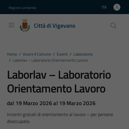
Vai ai contenuti
Vai al footer
ITA
Regione Lombardia
Lingua attiva:
Città di Vigevano
Home
/
Vivere Il Comune
/
Eventi
/
Laboratorio
/
Laborlav – Laboratorio Orientamento Lavoro
Laborlav – Laboratorio
Orientamento Lavoro
dal 19 Marzo 2026 al 19 Marzo 2026
Incontri gratuiti di orientamento al lavoro – per persone
disoccupate.