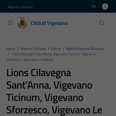
Vai ai contenuti
Vai al footer
ITA
Regione Lombardia
Lingua attiva:
Città di Vigevano
Home
/
Vivere Il Comune
/
Eventi
/
Manifestazione Musicale
/
Lions Cilavegna Sant’Anna, Vigevano Ticinum, Vigevano
Sforzesco, Vigevano Le Robinie
Lions Cilavegna
Sant’Anna, Vigevano
Ticinum, Vigevano
Sforzesco, Vigevano Le