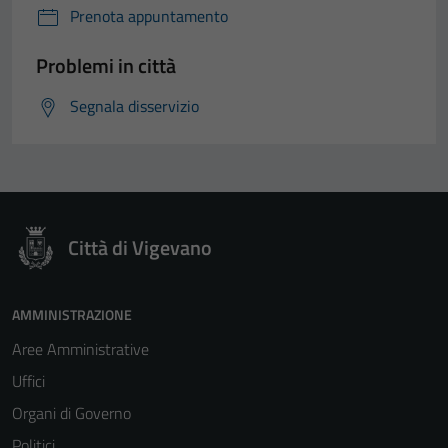
Prenota appuntamento
Tecnici
Questi cookie
Problemi in città
sono necessari
per il
Segnala disservizio
funzionamento
del sito e non
possono
essere
disabilitati.
Questi cookie
Città di Vigevano
non raccolgono
informazioni
personali.
AMMINISTRAZIONE
Aree Amministrative
Uffici
Organi di Governo
Politici