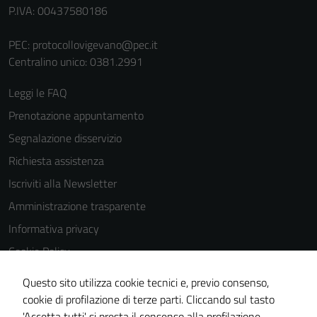
P.IVA: 00437580186
PEC:
protocollovigevano@pec.it
Centralino unico: 0381.2991
Leggi le FAQ
Prenotazione appuntamento
Segnalazione disservizio
Richiesta assistenza
Iscriviti alla Newsletter
Amministrazione trasparente
Informativa privacy
Cookie Policy
Media policy
Questo sito utilizza cookie tecnici e, previo consenso,
Note legali
cookie di profilazione di terze parti. Cliccando sul tasto
'Accetta tutti' si presta il consenso alla profilazione,