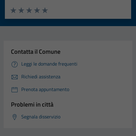
Valuta 1 stelle su 5
Valuta 2 stelle su 5
Valuta 3 stelle su 5
Valuta 4 stelle su 5
Valuta 5 stelle su 5
Tecnici
Contatta il Comune
Questi cookie
sono necessari
Leggi le domande frequenti
per il
Richiedi assistenza
funzionamento
del sito e non
Prenota appuntamento
possono
essere
Problemi in città
disabilitati.
Questi cookie
Segnala disservizio
non raccolgono
informazioni
personali.