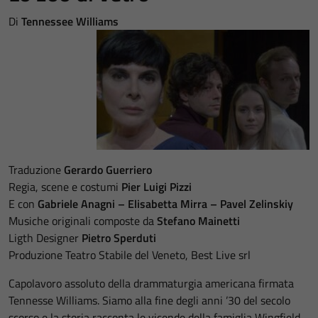
Di
Tennessee Williams
Traduzione
Gerardo Guerriero
Regia, scene e costumi
Pier Luigi Pizzi
E con
Gabriele Anagni – Elisabetta Mirra – Pavel Zelinskiy
Musiche originali composte da
Stefano Mainetti
Ligth Designer
Pietro Sperduti
Produzione Teatro Stabile del Veneto, Best Live srl
Capolavoro assoluto della drammaturgia americana firmata
Tennesse Williams. Siamo alla fine degli anni ’30 del secolo
scorso e la storia racconta le vicende della famiglia Wingfield