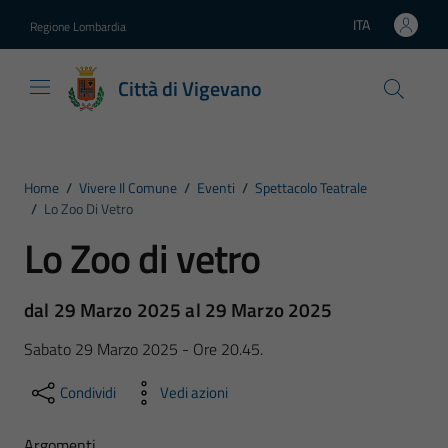
Vai ai contenuti
Vai al footer
ITA
Regione Lombardia
Lingua attiva:
Città di Vigevano
Home
/
Vivere Il Comune
/
Eventi
/
Spettacolo Teatrale
/
Lo Zoo Di Vetro
Lo Zoo di vetro
dal 29 Marzo 2025 al 29 Marzo 2025
Sabato 29 Marzo 2025 - Ore 20.45.
Condividi
Vedi azioni
Argomenti