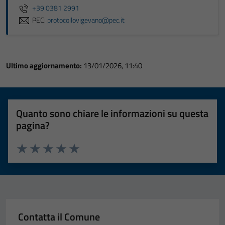
+39 0381 2991
PEC:
protocollovigevano@pec.it
Ultimo aggiornamento:
13/01/2026, 11:40
Quanto sono chiare le informazioni su questa
pagina?
Valuta 1 stelle su 5
Valuta 2 stelle su 5
Valuta 3 stelle su 5
Valuta 4 stelle su 5
Valuta 5 stelle su 5
Contatta il Comune