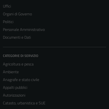
Uffici
Organi di Governo
Tecnici
Questi cookie
Politici
sono necessari
Personale Amministrativo
per il
Documenti e Dati
funzionamento
del sito e non
possono
CATEGORIE DI SERVIZIO
essere
disabilitati.
Agricoltura e pesca
Questi cookie
Ambiente
non raccolgono
Anagrafe e stato civile
informazioni
personali.
Appalti pubblici
Autorizzazioni
Catasto, urbanistica e SUE