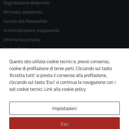
Segnalazione disservizio
Richiesta assistenza
Iscriviti alla Newsletter
Amministrazione trasparente
Informativa privacy
Cookie Policy
Media policy
Questo sito utilizza cookie tecnici e, previo consenso,
Note legali
cookie di profilazione di terze parti. Cliccando sul tasto
'Accetta tutti' si presta il consenso alla profilazione,
Dichiarazione di accessibilità
cliccando sul tasto 'Esci' si continua la navigazione con i
Piano di miglioramento del sito
soli cookie tecnici.
Link alla cookie policy
Area Privata
Impostazioni
Esci