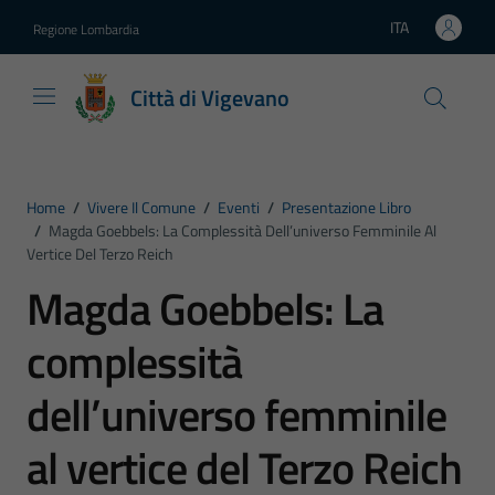
Vai ai contenuti
Vai al footer
ITA
Regione Lombardia
Lingua attiva:
Città di Vigevano
Home
/
Vivere Il Comune
/
Eventi
/
Presentazione Libro
/
Magda Goebbels: La Complessità Dell’universo Femminile Al
Vertice Del Terzo Reich
Magda Goebbels: La
complessità
dell’universo femminile
al vertice del Terzo Reich