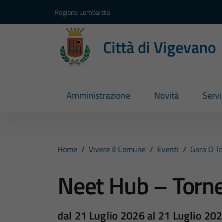
Vai ai contenuti
Vai al footer
Regione Lombardia
Città di Vigevano
Amministrazione
Novità
Servi
Home
/
Vivere Il Comune
/
Eventi
/
Gara O T
Neet Hub – Torne
dal 21 Luglio 2026 al 21 Luglio 20