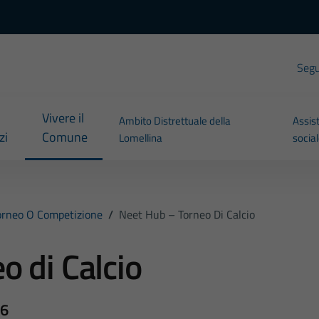
Segui
Vivere il
Ambito Distrettuale della
Assis
zi
Comune
Lomellina
socia
orneo O Competizione
/
Neet Hub – Torneo Di Calcio
o di Calcio
26