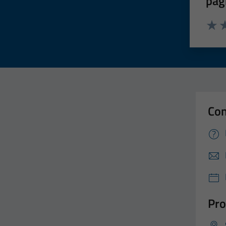
pag
Valut
Va
Con
Pro