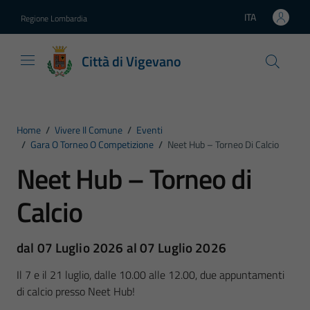
Vai ai contenuti
Vai al footer
ITA
Regione Lombardia
Lingua attiva:
Città di Vigevano
Home
/
Vivere Il Comune
/
Eventi
/
Gara O Torneo O Competizione
/
Neet Hub – Torneo Di Calcio
Neet Hub – Torneo di
Calcio
dal 07 Luglio 2026 al 07 Luglio 2026
Il 7 e il 21 luglio, dalle 10.00 alle 12.00, due appuntamenti
di calcio presso Neet Hub!