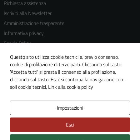
Richiesta assistenza
Iscriviti alla Newsletter
Amministrazione trasparente
Informativa privacy
Cookie Policy
Media policy
Questo sito utilizza cookie tecnici e, previo consenso,
Note legali
cookie di profilazione di terze parti. Cliccando sul tasto
'Accetta tutti' si presta il consenso alla profilazione,
Dichiarazione di accessibilità
cliccando sul tasto 'Esci' si continua la navigazione con i
Piano di miglioramento del sito
soli cookie tecnici.
Link alla cookie policy
Area Privata
Impostazioni
Esci