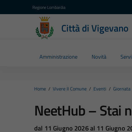
Vai ai contenuti
Vai al footer
Regione Lombardia
Città di Vigevano
Amministrazione
Novità
Servi
Home
/
Vivere Il Comune
/
Eventi
/
Giornata
NeetHub – Stai ne
dal 11 Giugno 2026 al 11 Giugno 