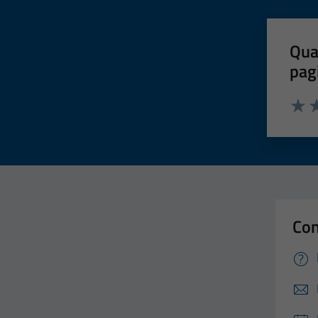
Qua
pag
Valut
Va
Con