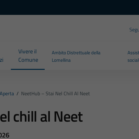
Segui
Vivere il
Ambito Distrettuale della
Assis
zi
Comune
Lomellina
socia
 Aperta
/
NeetHub – Stai Nel Chill Al Neet
l chill al Neet
2026