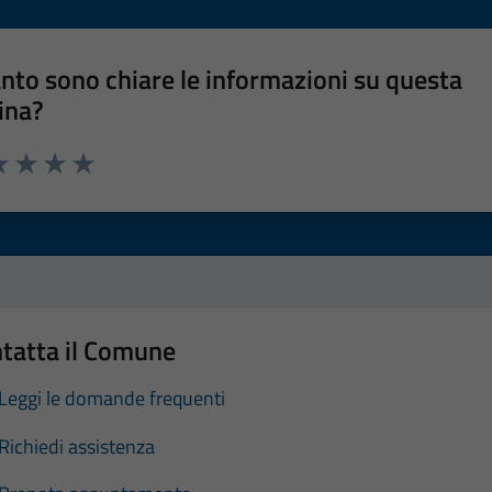
nto sono chiare le informazioni su questa
ina?
a 1 stelle su 5
luta 2 stelle su 5
Valuta 3 stelle su 5
Valuta 4 stelle su 5
Valuta 5 stelle su 5
tatta il Comune
Leggi le domande frequenti
Richiedi assistenza