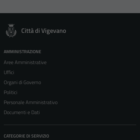
per il
funzionamento
del sito e non
possono
Città di Vigevano
essere
disabilitati.
Questi cookie
AMMINISTRAZIONE
non raccolgono
Aree Amministrative
informazioni
Uffici
personali.
Organi di Governo
Politici
Personale Amministrativo
Documenti e Dati
CATEGORIE DI SERVIZIO