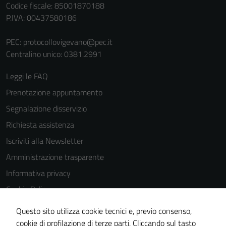
Codice fiscale: 85001870188
P.IVA: 00437580186
PEC:
protocollovigevano@pec.it
Centralino unico: 0381.2991
Leggi le FAQ
Prenotazione appuntamento
Segnalazione disservizio
Richiesta assistenza
Iscriviti alla Newsletter
Amministrazione trasparente
Informativa privacy
Cookie Policy
Media policy
Questo sito utilizza cookie tecnici e, previo consenso,
Note legali
cookie di profilazione di terze parti. Cliccando sul tasto