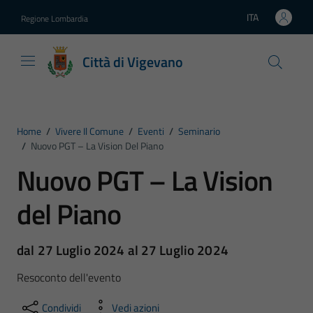
Vai ai contenuti
Vai al footer
ITA
Regione Lombardia
Lingua attiva:
Città di Vigevano
Home
/
Vivere Il Comune
/
Eventi
/
Seminario
/
Nuovo PGT – La Vision Del Piano
Nuovo PGT – La Vision
del Piano
dal 27 Luglio 2024 al 27 Luglio 2024
Resoconto dell'evento
Condividi
Vedi azioni