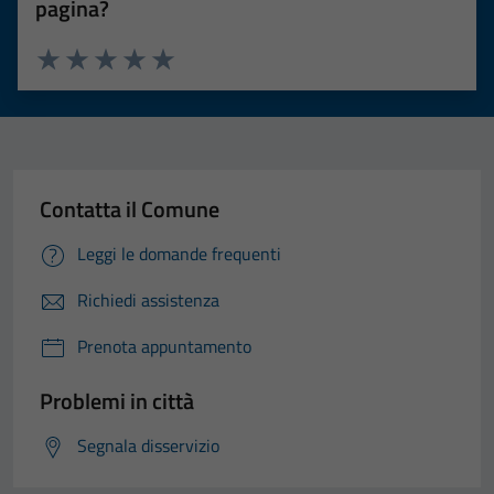
pagina?
Valuta 1 stelle su 5
Valuta 2 stelle su 5
Valuta 3 stelle su 5
Valuta 4 stelle su 5
Valuta 5 stelle su 5
Contatta il Comune
Leggi le domande frequenti
Richiedi assistenza
Prenota appuntamento
Problemi in città
Tecnici
Segnala disservizio
Questi cookie
sono necessari