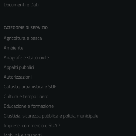
Documenti e Dati
Questi cookie
sono necessari
per il
funzionamento
CATEGORIE DI SERVIZIO
del sito e non
Agricoltura e pesca
possono
Ambiente
essere
disabilitati.
Anagrafe e stato civile
Questi cookie
Appalti pubblici
non raccolgono
Autorizzazioni
informazioni
personali.
Catasto, urbanistica e SUE
Cultura e tempo libero
Educazione e formazione
Giustizia, sicurezza pubblica e polizia municipale
Imprese, commercio e SUAP
Mobilità e trasporti