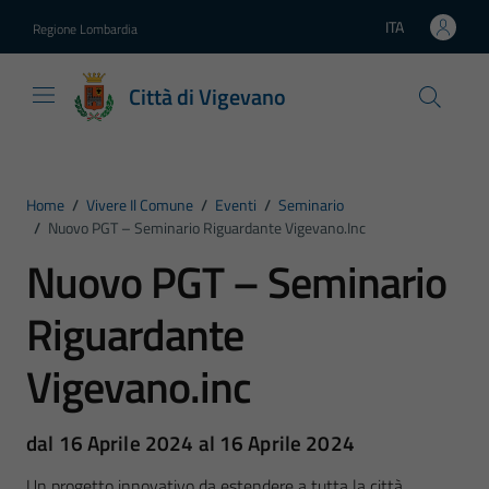
Vai ai contenuti
Vai al footer
ITA
Regione Lombardia
Lingua attiva:
Città di Vigevano
Home
/
Vivere Il Comune
/
Eventi
/
Seminario
/
Nuovo PGT – Seminario Riguardante Vigevano.inc
Nuovo PGT – Seminario
Riguardante
Vigevano.inc
dal 16 Aprile 2024 al 16 Aprile 2024
Un progetto innovativo da estendere a tutta la città