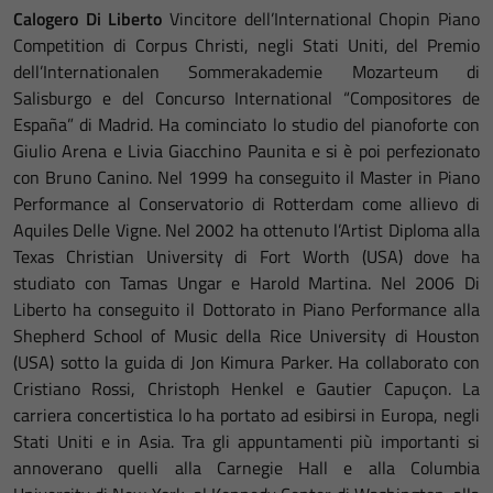
Calogero
Di
Liberto
Vincitore dell’International Chopin Piano
Competition di Corpus Christi, negli Stati Uniti, del Premio
dell’Internationalen Sommerakademie Mozarteum di
Salisburgo e del Concurso International “Compositores de
España” di Madrid. Ha cominciato lo studio del pianoforte con
Giulio Arena e Livia Giacchino Paunita e si è poi perfezionato
con Bruno Canino. Nel 1999 ha conseguito il Master in Piano
Performance al Conservatorio di Rotterdam come allievo di
Aquiles Delle Vigne. Nel 2002 ha ottenuto l’Artist Diploma alla
Texas Christian University di Fort Worth (USA) dove ha
studiato con Tamas Ungar e Harold Martina. Nel 2006 Di
Liberto ha conseguito il Dottorato in Piano Performance alla
Shepherd School of Music della Rice University di Houston
(USA) sotto la guida di Jon Kimura Parker. Ha collaborato con
Cristiano Rossi, Christoph Henkel e Gautier Capuçon. La
carriera concertistica lo ha portato ad esibirsi in Europa, negli
Stati Uniti e in Asia. Tra gli appuntamenti più importanti si
annoverano quelli alla Carnegie Hall e alla Columbia