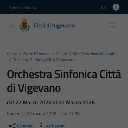
Vai ai contenuti
Vai al footer
ITA
Regione Lombardia
Lingua attiva:
Città di Vigevano
Home
/
Vivere Il Comune
/
Eventi
/
Manifestazione Musicale
/
Orchestra Sinfonica Città Di Vigevano
Orchestra Sinfonica Città
di Vigevano
dal 22 Marzo 2026 al 22 Marzo 2026
Domenica 22 marzo 2026 - Ore 17.00.
Condividi
Vedi azioni