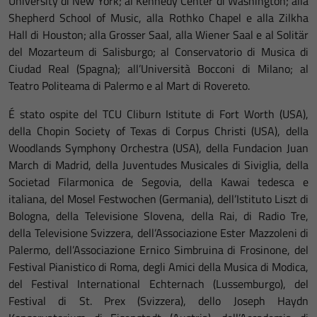
University di New York; al Kennedy Center di Washington; alla
Shepherd School of Music, alla Rothko Chapel e alla Zilkha
Hall di Houston; alla Grosser Saal, alla Wiener Saal e al Solitär
del Mozarteum di Salisburgo; al Conservatorio di Musica di
Ciudad Real (Spagna); all’Università Bocconi di Milano; al
Teatro Politeama di Palermo e al Mart di Rovereto.
É stato ospite del TCU Cliburn Istitute di Fort Worth (USA),
della Chopin Society of Texas di Corpus Christi (USA), della
Woodlands Symphony Orchestra (USA), della Fundacion Juan
March di Madrid, della Juventudes Musicales di Siviglia, della
Societad Filarmonica de Segovia, della Kawai tedesca e
italiana, del Mosel Festwochen (Germania), dell’Istituto Liszt di
Bologna, della Televisione Slovena, della Rai, di Radio Tre,
della Televisione Svizzera, dell’Associazione Ester Mazzoleni di
Palermo, dell’Associazione Ernico Simbruina di Frosinone, del
Festival Pianistico di Roma, degli Amici della Musica di Modica,
del Festival International Echternach (Lussemburgo), del
Festival di St. Prex (Svizzera), dello Joseph Haydn