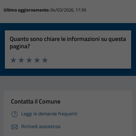
Tecnici
Ultimo aggiornamento:
04/03/2026, 17:39
Questi cookie
sono necessari
per il
funzionamento
Quanto sono chiare le informazioni su questa
del sito e non
pagina?
possono
essere
disabilitati.
Valuta 1 stelle su 5
Valuta 2 stelle su 5
Valuta 3 stelle su 5
Valuta 4 stelle su 5
Valuta 5 stelle su 5
Questi cookie
non raccolgono
informazioni
personali.
Contatta il Comune
Leggi le domande frequenti
Richiedi assistenza