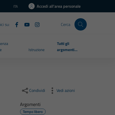
Accedi all'area personale
ITA
Lingua attiva:
ci su:
Cerca
tenza
Tutti gli
le
Istruzione
argomenti...
Condividi
Vedi azioni
Argomenti
Tempo libero