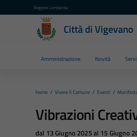
Vai ai contenuti
Vai al footer
Regione Lombardia
Città di Vigevano
Amministrazione
Novità
Servi
Home
/
Vivere Il Comune
/
Eventi
/
Manifesta
Vibrazioni Creat
dal 13 Giugno 2025 al 15 Giugno 