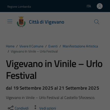
Vai ai contenuti
Vai al footer
ITA
Regione Lombardia
Lingua attiva:
Città di Vigevano
Home
/
Vivere Il Comune
/
Eventi
/
Manifestazione Artistica
/
Vigevano In Vinile – Urlo Festival
Vigevano in Vinile – Urlo
Festival
dal 19 Settembre 2025 al 21 Settembre 2025
Vigevano in Vinile – Urlo Festival al Castello Sforzesco.
Condividi
Vedi azioni