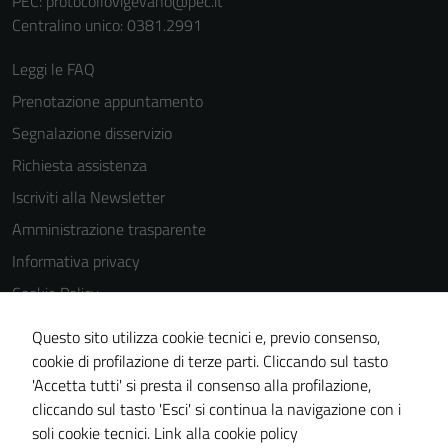
PEC:
protocollovigevano@pec.it
Centralino unico: 0381.2991
Leggi le FAQ
Prenotazione appuntamento
Segnalazione disservizio
Richiesta assistenza
Iscriviti alla Newsletter
Amministrazione trasparente
Informativa privacy
Cookie Policy
Media policy
Questo sito utilizza cookie tecnici e, previo consenso,
Note legali
cookie di profilazione di terze parti. Cliccando sul tasto
'Accetta tutti' si presta il consenso alla profilazione,
Dichiarazione di accessibilità
cliccando sul tasto 'Esci' si continua la navigazione con i
Piano di miglioramento del sito
soli cookie tecnici.
Link alla cookie policy