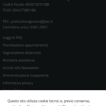
Codice fiscale: 85001870188
P.IVA: 00437580186
PEC:
protocollovigevano@pec.it
Centralino unico: 0381.2991
Leggi le FAQ
Prenotazione appuntamento
Segnalazione disservizio
Richiesta assistenza
Iscriviti alla Newsletter
Amministrazione trasparente
Informativa privacy
Cookie Policy
Media policy
Questo sito utilizza cookie tecnici e, previo consenso,
Note legali