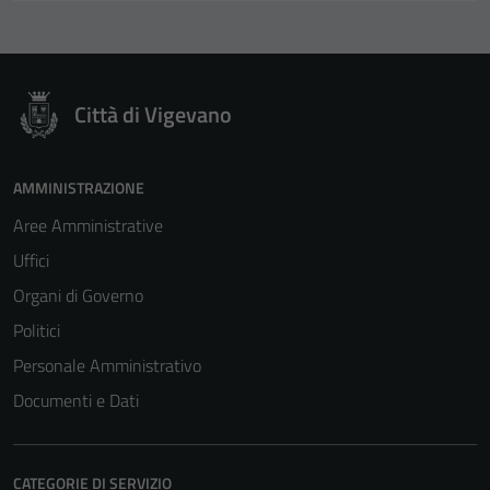
Città di Vigevano
Tecnici
AMMINISTRAZIONE
Questi cookie
Aree Amministrative
sono necessari
Uffici
per il
funzionamento
Organi di Governo
del sito e non
Politici
possono
Personale Amministrativo
essere
disabilitati.
Documenti e Dati
Questi cookie
non raccolgono
informazioni
CATEGORIE DI SERVIZIO