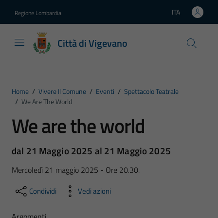
Vai ai contenuti
Vai al footer
ITA
Regione Lombardia
Lingua attiva:
Città di Vigevano
Home
/
Vivere Il Comune
/
Eventi
/
Spettacolo Teatrale
/
We Are The World
We are the world
dal 21 Maggio 2025 al 21 Maggio 2025
Mercoledì 21 maggio 2025 - Ore 20.30.
Condividi
Vedi azioni
Argomenti