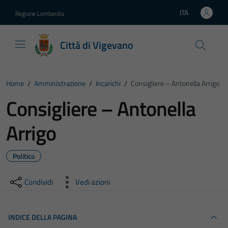
Vai ai contenuti
Vai al footer
ITA
Regione Lombardia
Lingua attiva:
Città di Vigevano
Home
/
Amministrazione
/
Incarichi
/
Consigliere – Antonella Arrigo
Consigliere – Antonella
Arrigo
Politico
Condividi
Vedi azioni
INDICE DELLA PAGINA