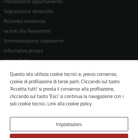
Prenotazione appuntamento
Segnalazione disservizio
Richiesta assistenza
Tecnici
Iscriviti alla Newsletter
Questi cookie
sono necessari
Amministrazione trasparente
per il
Informativa privacy
funzionamento
Cookie Policy
del sito e non
possono
Media policy
Questo sito utilizza cookie tecnici e, previo consenso,
essere
Note legali
cookie di profilazione di terze parti. Cliccando sul tasto
disabilitati.
'Accetta tutti' si presta il consenso alla profilazione,
Dichiarazione di accessibilità
Questi cookie
cliccando sul tasto 'Esci' si continua la navigazione con i
non raccolgono
Piano di miglioramento del sito
soli cookie tecnici.
Link alla cookie policy
informazioni
personali.
Area Privata
Impostazioni