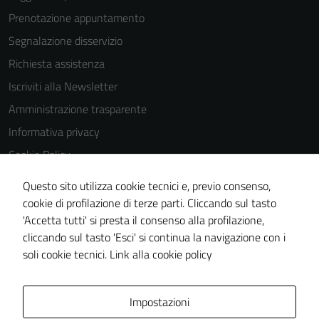
Prenotazione appuntamento
Segnalazione disservizio
Tecnici
Richiesta assistenza
Questi cookie
Iscriviti alla Newsletter
sono necessari
Amministrazione trasparente
per il
funzionamento
Informativa privacy
del sito e non
Cookie Policy
possono
Media policy
essere
Questo sito utilizza cookie tecnici e, previo consenso,
disabilitati.
Note legali
cookie di profilazione di terze parti. Cliccando sul tasto
Questi cookie
'Accetta tutti' si presta il consenso alla profilazione,
Dichiarazione di accessibilità
non raccolgono
cliccando sul tasto 'Esci' si continua la navigazione con i
Piano di miglioramento del sito
informazioni
soli cookie tecnici.
Link alla cookie policy
personali.
Area Privata
Impostazioni