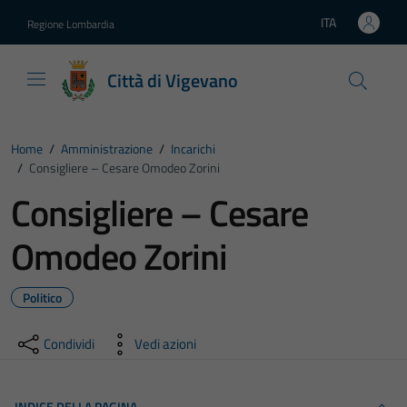
Vai ai contenuti
Vai al footer
ITA
Regione Lombardia
Lingua attiva:
Città di Vigevano
Home
/
Amministrazione
/
Incarichi
/
Consigliere – Cesare Omodeo Zorini
Consigliere – Cesare
Omodeo Zorini
Politico
Condividi
Vedi azioni
INDICE DELLA PAGINA