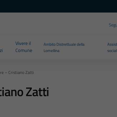
Segui
Vivere il
Ambito Distrettuale della
Assis
zi
Comune
Lomellina
socia
re – Cristiano Zatti
tiano Zatti