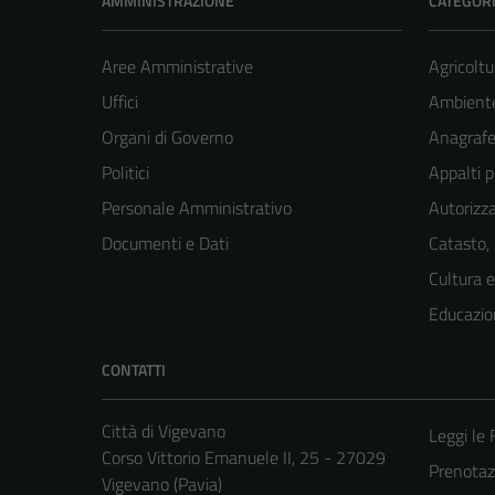
AMMINISTRAZIONE
CATEGORI
Aree Amministrative
Agricoltu
Uffici
Ambient
Organi di Governo
Anagrafe 
Politici
Appalti p
Personale Amministrativo
Autorizza
Documenti e Dati
Catasto,
Cultura 
Educazio
CONTATTI
Città di Vigevano
Leggi le
Corso Vittorio Emanuele II, 25 - 27029
Prenota
Vigevano (Pavia)