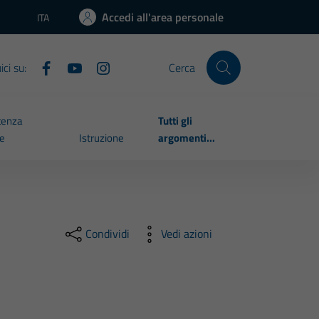
Accedi all'area personale
ITA
Lingua attiva:
ci su:
Cerca
tenza
Tutti gli
le
Istruzione
argomenti...
Condividi
Vedi azioni